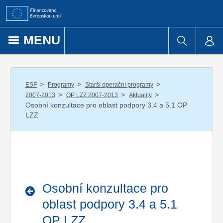
Přejít k obsahu
MENU
/
/
/
ESF
Programy
Starší operační programy
/
/
/
2007-2013
OP LZZ 2007-2013
Aktuality
Osobní konzultace pro oblast podpory 3.4 a 5.1 OP
LZZ
Osobní konzultace pro
oblast podpory 3.4 a 5.1
OP LZZ