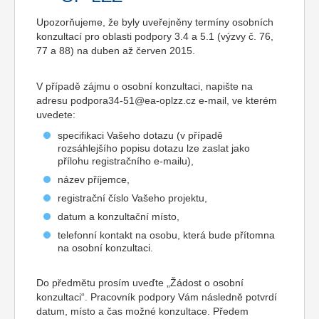
Upozorňujeme, že byly uveřejněny termíny osobních
konzultací pro oblasti podpory 3.4 a 5.1 (výzvy č. 76,
77 a 88) na duben až červen 2015.
V případě zájmu o osobní konzultaci, napište na
adresu
podpora34-51@ea-oplzz.cz
e-mail, ve kterém
uvedete:
specifikaci Vašeho dotazu (v případě
rozsáhlejšího popisu dotazu lze zaslat jako
přílohu registračního e-mailu),
název příjemce,
registrační číslo Vašeho projektu,
datum a konzultační místo,
telefonní kontakt na osobu, která bude přítomna
na osobní konzultaci.
Do předmětu prosím uveďte „Žádost o osobní
konzultaci“. Pracovník podpory Vám následně potvrdí
datum, místo a čas možné konzultace. Předem