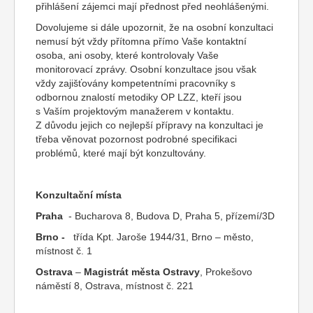
přihlášení zájemci mají přednost před neohlášenými.
Dovolujeme si dále upozornit, že na osobní konzultaci
nemusí být vždy přítomna přímo Vaše kontaktní
osoba, ani osoby, které kontrolovaly Vaše
monitorovací zprávy. Osobní konzultace jsou však
vždy zajišťovány kompetentními pracovníky s
odbornou znalostí metodiky OP LZZ, kteří jsou
s Vaším projektovým manažerem v kontaktu.
Z důvodu jejich co nejlepší přípravy na konzultaci je
třeba věnovat pozornost podrobné specifikaci
problémů, které mají být konzultovány.
Konzultační místa
Praha
- Bucharova 8, Budova D, Praha 5, přízemí/3D
Brno -
třída Kpt. Jaroše 1944/31, Brno – město,
místnost č. 1
Ostrava
–
Magistrát města
Ostravy
, Prokešovo
náměstí 8, Ostrava, místnost č. 221