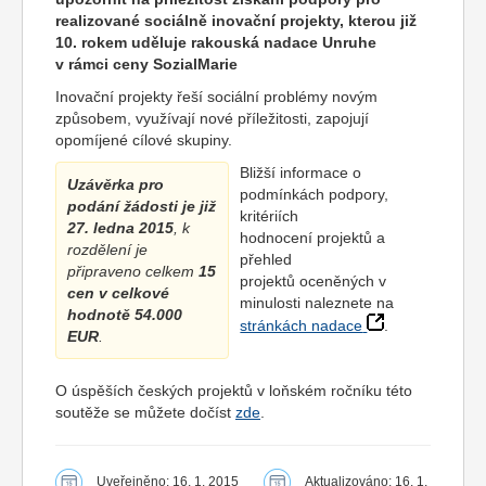
realizované sociálně inovační projekty, kterou již
10. rokem uděluje rakouská nadace Unruhe
v rámci ceny SozialMarie
Inovační projekty řeší sociální problémy novým
způsobem, využívají nové příležitosti, zapojují
opomíjené cílové skupiny.
Bližší informace o
Uzávěrka pro
podmínkách podpory,
podání žádosti je již
kritériích
27. ledna 2015
, k
hodnocení projektů a
rozdělení je
přehled
připraveno celkem
15
projektů oceněných v
cen v celkové
minulosti naleznete na
hodnotě 54.000
stránkách nadace
.
EUR
.
O úspěších českých projektů v loňském ročníku této
soutěže se můžete dočíst
zde
.
Uveřejněno: 16. 1. 2015
Aktualizováno: 16. 1.