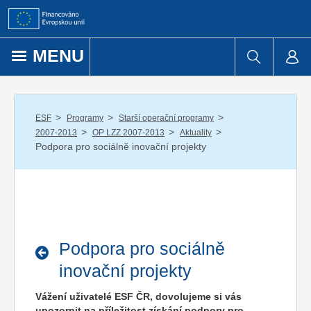
Přejít k obsahu
MENU
/
/
/
ESF
Programy
Starší operační programy
/
/
/
2007-2013
OP LZZ 2007-2013
Aktuality
Podpora pro sociálně inovační projekty
Podpora pro sociálně
inovační projekty
Vážení uživatelé ESF ČR, dovolujeme si vás
upozornit na příležitost získání podpory pro