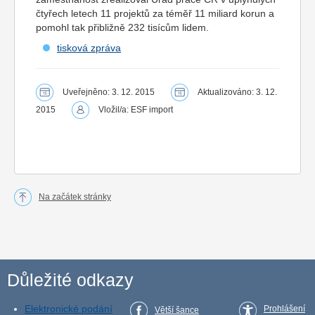
čtyřech letech 11 projektů za téměř 11 miliard korun a
pomohl tak přibližně 232 tisícům lidem.
tisková zpráva
Uveřejněno: 3. 12. 2015
Aktualizováno: 3. 12.
2015
Vložil/a: ESF import
Na začátek stránky
Důležité odkazy
Elektronické podání
Prohlášení
Větší šance