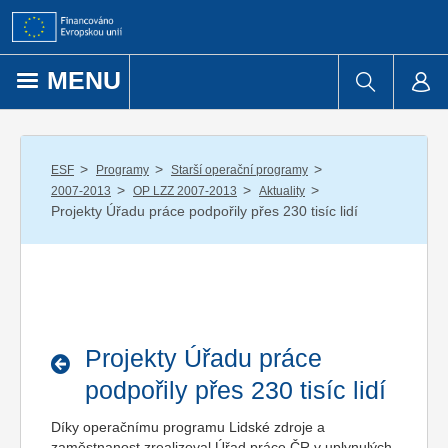
Přejít k obsahu
MENU
/
/
/
ESF
Programy
Starší operační programy
/
/
/
2007-2013
OP LZZ 2007-2013
Aktuality
Projekty Úřadu práce podpořily přes 230 tisíc lidí
Projekty Úřadu práce
podpořily přes 230 tisíc lidí
Díky operačnímu programu Lidské zdroje a
zaměstnanost zrealizoval Úřad práce ČR v uplynulých