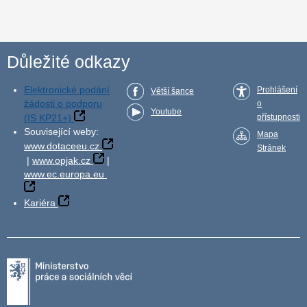
Důležité odkazy
Elektronické podání
Prohlášení
Větší šance
žádosti o podporu
o
Youtube
(IS KP21+)
přístupnosti
Související weby:
Mapa
www.dotaceeu.cz
Stránek
|
www.opjak.cz
|
www.ec.europa.eu
Kariéra