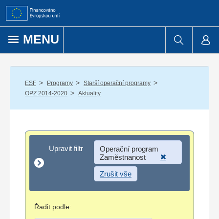
Přejít k obsahu
MENU
/
/
/
ESF
Programy
Starší operační programy
/
OPZ 2014-2020
Aktuality
Upravit filtr
Upravit filtr
Operační program
Zaměstnanost
Zrušit vše
Řadit podle: