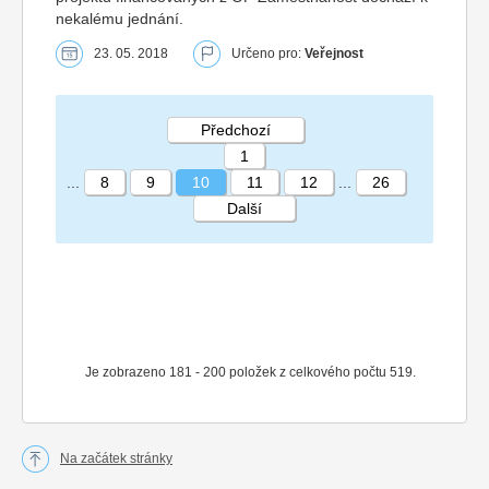
nekalému jednání.
23. 05. 2018
Určeno pro:
Veřejnost
Předchozí
1
...
8
9
10
11
12
...
26
Další
STRÁNKA 10 26
Je zobrazeno 181 - 200 položek z celkového počtu 519.
Na začátek stránky