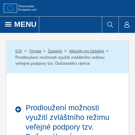
Přejít k obsahu
MENU
/
/
/
/
ESF
Témata
Žadatelé
Aktuality pro žadatele
Prodloužení možnosti využití zvláštního režimu
veřejné podpory tzv. Dočasného rámce
Prodloužení možnosti
využití zvláštního režimu
veřejné podpory tzv.