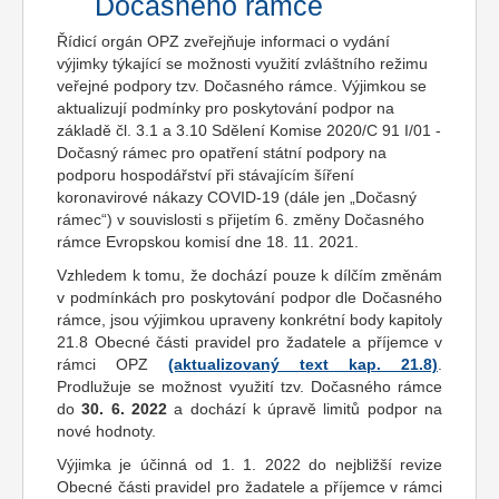
Dočasného rámce
Řídicí orgán OPZ zveřejňuje informaci o vydání
výjimky týkající se možnosti využití zvláštního režimu
veřejné podpory tzv. Dočasného rámce. Výjimkou se
aktualizují podmínky pro poskytování podpor na
základě čl. 3.1 a 3.10 Sdělení Komise 2020/C 91 I/01 -
Dočasný rámec pro opatření státní podpory na
podporu hospodářství při stávajícím šíření
koronavirové nákazy COVID-19 (dále jen „Dočasný
rámec“) v souvislosti s přijetím 6. změny Dočasného
rámce Evropskou komisí dne 18. 11. 2021.
Vzhledem k tomu, že dochází pouze k dílčím změnám
v podmínkách pro poskytování podpor dle Dočasného
rámce, jsou výjimkou upraveny konkrétní body kapitoly
21.8 Obecné části pravidel pro žadatele a příjemce v
rámci OPZ
(aktualizovaný text kap. 21.8)
.
Prodlužuje se možnost využití tzv. Dočasného rámce
do
30. 6. 2022
a dochází k úpravě limitů podpor na
nové hodnoty.
Výjimka je účinná od 1. 1. 2022 do nejbližší revize
Obecné části pravidel pro žadatele a příjemce v rámci