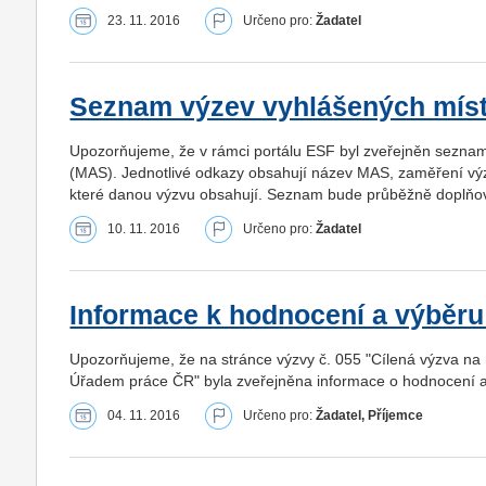
23. 11. 2016
Určeno pro:
Žadatel
Seznam výzev vyhlášených míst
Upozorňujeme, že v rámci portálu ESF byl zveřejněn sezna
(MAS). Jednotlivé odkazy obsahují název MAS, zaměření vý
které danou výzvu obsahují. Seznam bude průběžně doplňo
10. 11. 2016
Určeno pro:
Žadatel
Informace k hodnocení a výběru 
Upozorňujeme, že na stránce výzvy č. 055 "Cílená výzva na r
Úřadem práce ČR" byla zveřejněna informace o hodnocení a
04. 11. 2016
Určeno pro:
Žadatel, Příjemce