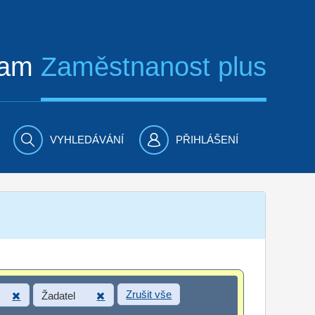
ram
Zaměstnanost plus
VYHLEDÁVÁNÍ
PŘIHLÁŠENÍ
Zrušit vše
Žadatel