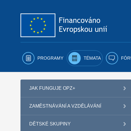
Přejít k obsahu
PROGRAMY
TÉMATA
FÓR
JAK FUNGUJE OPZ+
ZAMĚSTNÁVÁNÍ A VZDĚLÁVÁNÍ
DĚTSKÉ SKUPINY