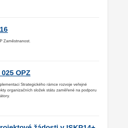
016
 OP Zaměstnanost.
a 025 OPZ
mplementaci Strategického rámce rozvoje veřejné
jekty organizačních složek státu zaměřené na podporu
átory.
projektové žádosti v ISKP14+