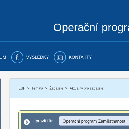
Operační prog
UM
VÝSLEDKY
KONTAKTY
/
/
/
ESF
Témata
Žadatelé
Aktuality pro žadatele
Upravit filtr
Upravit filtr
Operační program Zaměstnanost