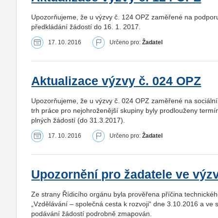
Upozorňujeme, že u výzvy č. 124 OPZ zaměřené na podporu 
předkládání žádostí do 16. 1. 2017.
17. 10. 2016
Určeno pro:
Žadatel
Aktualizace výzvy č. 024 OPZ
Upozorňujeme, že u výzvy č. 024 OPZ zaměřené na sociální i
trh práce pro nejohroženější skupiny byly prodlouženy term
plných žádostí (do 31.3.2017).
17. 10. 2016
Určeno pro:
Žadatel
Upozornění pro žadatele ve výz
Ze strany Řídicího orgánu byla prověřena příčina technické
„Vzdělávání – společná cesta k rozvoji“ dne 3.10.2016 a ve
podávání žádostí podrobně zmapován.