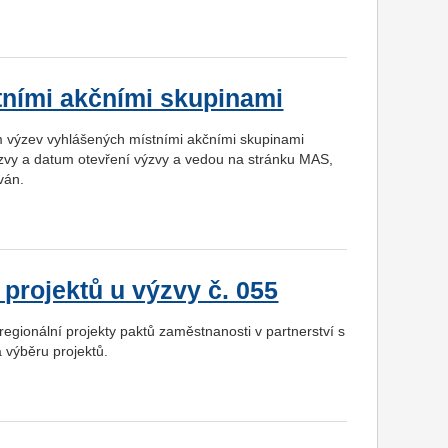
ními akčními skupinami
m výzev vyhlášených místními akčními skupinami
zvy a datum otevření výzvy a vedou na stránku MAS,
ván.
projektů u výzvy č. 055
egionální projekty paktů zaměstnanosti v partnerství s
 výběru projektů.