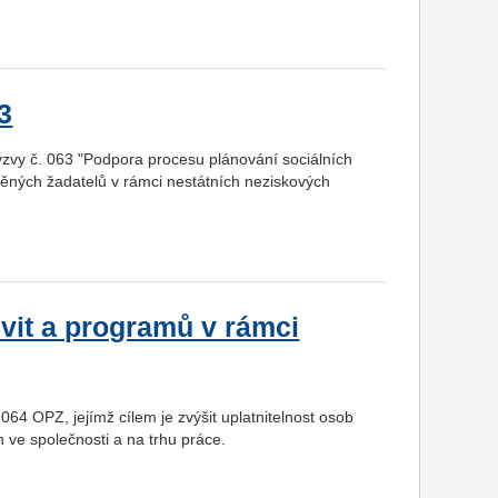
3
ýzvy č. 063 "Podpora procesu plánování sociálních
něných žadatelů v rámci nestátních neziskových
vit a programů v rámci
64 OPZ, jejímž cílem je zvýšit uplatnitelnost osob
ve společnosti a na trhu práce.