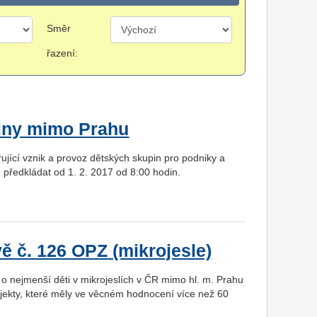
Směr
řazení:
piny mimo Prahu
jící vznik a provoz dětských skupin pro podniky a
 předkládat od 1. 2. 2017 od 8:00 hodin.
ě č. 126 OPZ (mikrojesle)
o nejmenší děti v mikrojeslích v ČR mimo hl. m. Prahu
jekty, které měly ve věcném hodnocení více než 60