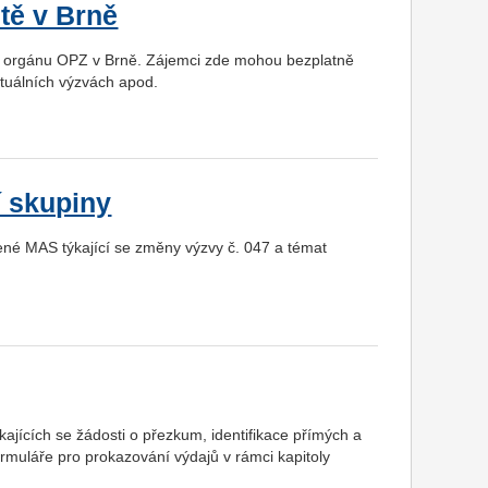
tě v Brně
o orgánu OPZ v Brně. Zájemci zde mohou bezplatně
ktuálních výzvách apod.
í skupiny
né MAS týkající se změny výzvy č. 047 a témat
jících se žádosti o přezkum, identifikace přímých a
ormuláře pro prokazování výdajů v rámci kapitoly