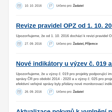
10. 10. 2016
Určeno pro:
Žadatel
Revize pravidel OPZ od 1. 10. 2
Upozorňujeme, že od 1. 10. 2016 dochází k revizi pravidel
27. 09. 2016
Určeno pro:
Žadatel, Příjemce
Nové indikátory u výzev č. 019 
Upozorňujeme, že u výzvy č. 019 pro projekty podporující i
správy ČR pro období 2014 - 2020 a u výzvy č. 025 pro pro
efektivní veřejné správy byly přidány nové monitorovací indik
26. 09. 2016
Určeno pro:
Žadatel
Aktualizace pokynů k vyplnění 