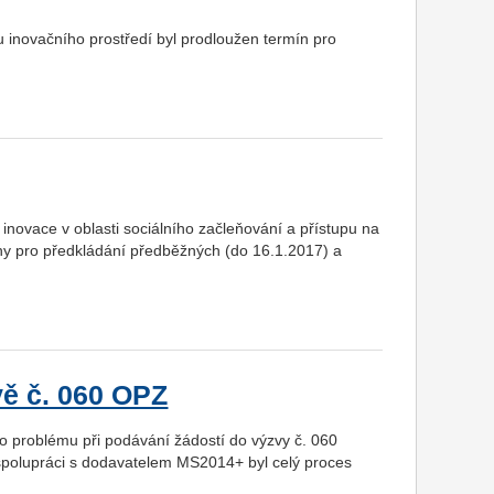
inovačního prostředí byl prodloužen termín pro
novace v oblasti sociálního začleňování a přístupu na
íny pro předkládání předběžných (do 16.1.2017) a
vě č. 060 OPZ
ho problému při podávání žádostí do výzvy č. 060
 spolupráci s dodavatelem MS2014+ byl celý proces