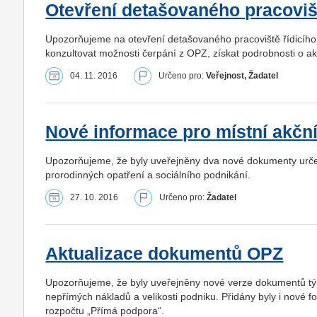
Otevření detašovaného pracoviš
Upozorňujeme na otevření detašovaného pracoviště řídicíh
konzultovat možnosti čerpání z OPZ, získat podrobnosti o a
04. 11. 2016
Určeno pro:
Veřejnost, Žadatel
Nové informace pro místní akčn
Upozorňujeme, že byly uveřejněny dva nové dokumenty urče
prorodinných opatření a sociálního podnikání.
27. 10. 2016
Určeno pro:
Žadatel
Aktualizace dokumentů OPZ
Upozorňujeme, že byly uveřejněny nové verze dokumentů týka
nepřímých nákladů a velikosti podniku. Přidány byly i nové f
rozpočtu „Přímá podpora“.