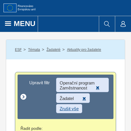
Přejít k obsahu
MENU
/
/
/
ESF
Témata
Žadatelé
Aktuality pro žadatele
Upravit filtr
Upravit filtr
Operační program
Zaměstnanost
Žadatel
Zrušit vše
Řadit podle: