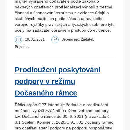
majiteli vybraného dodavatele podle zákona o
některých opatřeních proti legalizaci výnosů z trestné
činnosti a financování terorismu z evidence údajů o
skutečných majitelích podle zákona upravujícího
veřejné rejstříky právnických a fyzických osob; pro tyto
účely má zadavatel oprávnění přístupu do evidence.
18. 01. 2021
Určeno pro:
Žadatel,
Příjemce
Prodloužení poskytování
podpory v režimu
Dočasného rámce
Řídicí orgán OPZ informuje žadatele o prodloužení
možnosti využití zvláštního režimu veřejné podpory
tzv. Dočasného rámce do 30. 6. 2021 (na základě čl.
3.1 Sdělení Komise č. 2020/C 91 I/01 Dočasný rámec
pro opatření státní podpory na podporu hospodářství