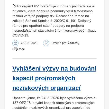
Řídicí orgán OPZ zveřejňuje informaci pro žadatele a
příjemce, která popisuje podmínky využití zvláštního
režimu veřejné podpory tzv. Dočasného rámce na
základě Sdělení Komise č. 2020/C 91 I/01 Dočasný
rámec pro opatření státní podpory na podporu
hospodářství při stávajícím šíření koronavirové nákazy
COVID-19.
26. 08. 2020
Určeno pro:
Žadatel,
Příjemce
Vyhlášení výzvy na budování
kapacit pro/romských
neziskových organizací
Upozorňujeme, že 24. 8. 2020 byla vyhlášena výzva č.
137 OPZ "Budování kapacit romských a proromských
nestátních neziskových organizací pro zapojení do