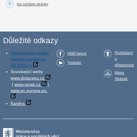
Na začátek stránky
Důležité odkazy
Elektronické podání
Prohlášení
Větší šance
žádosti o podporu
o
Youtube
(IS KP21+)
přístupnosti
Související weby:
Mapa
www.dotaceeu.cz
Stránek
|
www.opjak.cz
|
www.ec.europa.eu
Kariéra