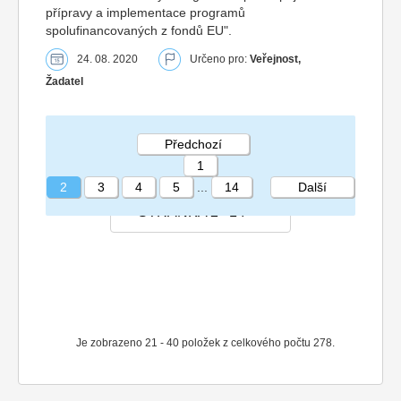
přípravy a implementace programů
spolufinancovaných z fondů EU".
24. 08. 2020
Určeno pro:
Veřejnost,
Žadatel
Předchozí
1
2
3
4
5
...
14
Další
STRÁNKA 2 14
Je zobrazeno 21 - 40 položek z celkového počtu 278.