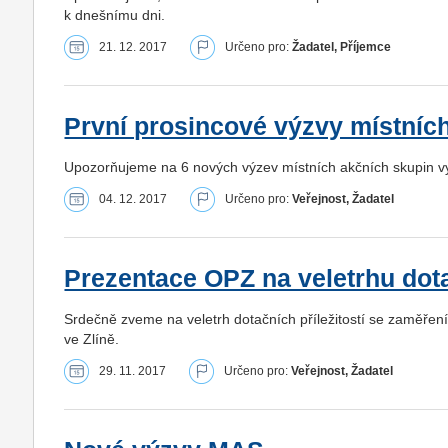
k dnešnímu dni.
21. 12. 2017
Určeno pro:
Žadatel, Příjemce
První prosincové výzvy místníc
Upozorňujeme na 6 nových výzev místních akčních skupin vy
04. 12. 2017
Určeno pro:
Veřejnost, Žadatel
Prezentace OPZ na veletrhu dotač
Srdečně zveme na veletrh dotačních příležitostí se zaměřen
ve Zlíně.
29. 11. 2017
Určeno pro:
Veřejnost, Žadatel