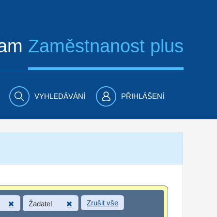
ram
Zaměstnanost plus
VYHLEDÁVÁNÍ
PŘIHLÁŠENÍ
Zrušit vše
Žadatel