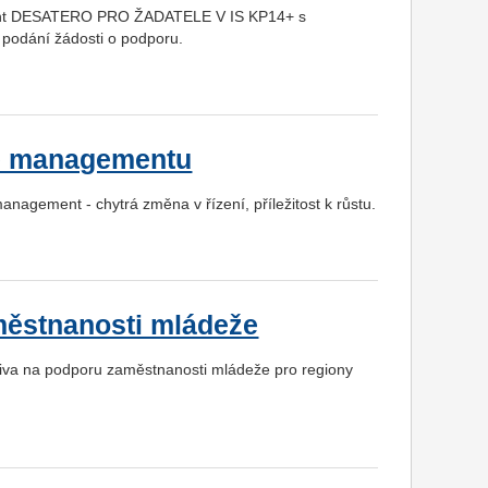
ument DESATERO PRO ŽADATELE V IS KP14+ s
 podání žádosti o podporu.
ge managementu
agement - chytrá změna v řízení, příležitost k růstu.
městnanosti mládeže
tiva na podporu zaměstnanosti mládeže pro regiony