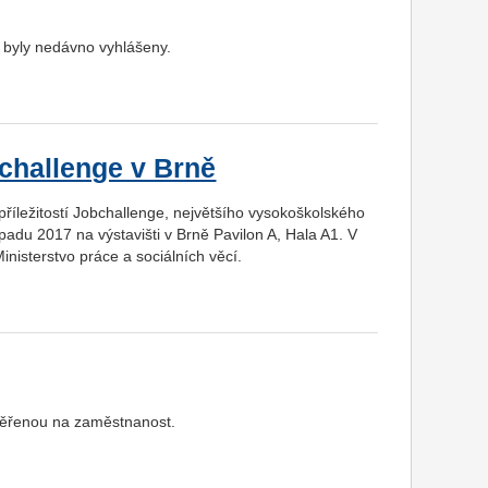
 byly nedávno vyhlášeny.
challenge v Brně
příležitostí Jobchallenge, největšího vysokoškolského
opadu 2017 na výstavišti v Brně Pavilon A, Hala A1. V
inisterstvo práce a sociálních věcí.
měřenou na zaměstnanost.