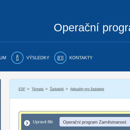
Operační prog
UM
VÝSLEDKY
KONTAKTY
/
/
/
ESF
Témata
Žadatelé
Aktuality pro žadatele
Upravit filtr
Upravit filtr
Operační program Zaměstnanost