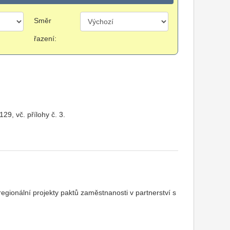
Směr
řazení:
29, vč. přílohy č. 3.
ionální projekty paktů zaměstnanosti v partnerství s