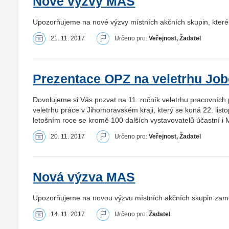
Nové výzvy MAS
Upozorňujeme na nové výzvy místních akčních skupin, které
21. 11. 2017
Určeno pro:
Veřejnost, Žadatel
Prezentace OPZ na veletrhu Job
Dovolujeme si Vás pozvat na 11. ročník veletrhu pracovních 
veletrhu práce v Jihomoravském kraji, který se koná 22. list
letošním roce se kromě 100 dalších vystavovatelů účastní i M
20. 11. 2017
Určeno pro:
Veřejnost, Žadatel
Nová výzva MAS
Upozorňujeme na novou výzvu místních akčních skupin za
14. 11. 2017
Určeno pro:
Žadatel