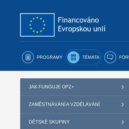
Přejít k obsahu
PROGRAMY
TÉMATA
FÓR
JAK FUNGUJE OPZ+
ZAMĚSTNÁVÁNÍ A VZDĚLÁVÁNÍ
DĚTSKÉ SKUPINY