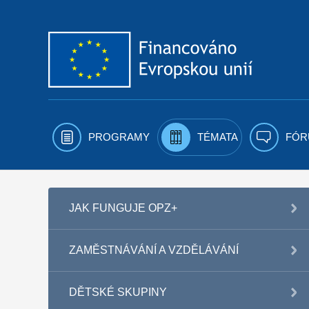
Přejít k obsahu
PROGRAMY
TÉMATA
FÓR
JAK FUNGUJE OPZ+
ZAMĚSTNÁVÁNÍ A VZDĚLÁVÁNÍ
DĚTSKÉ SKUPINY