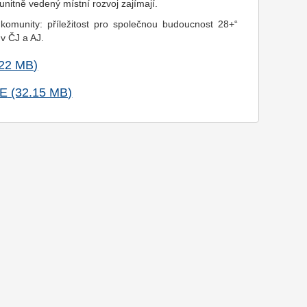
munitně vedený místní rozv
oj zajímaj
í.
komunity: příležitost pro společnou budoucnost 28+“
v ČJ a AJ.
E