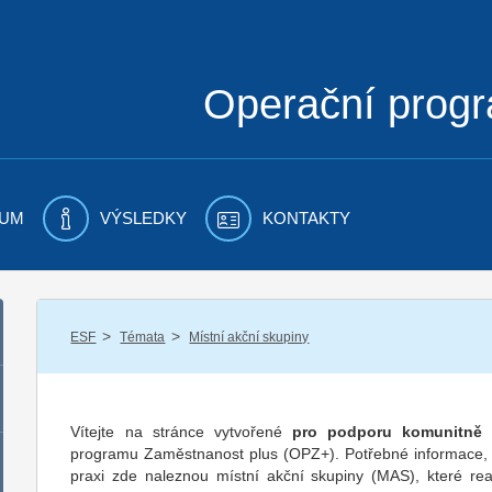
Operační prog
UM
VÝSLEDKY
KONTAKTY
/
/
ESF
Témata
Místní akční skupiny
Vítejte na stránce vytvořené
pro podporu komunitně 
programu Zaměstnanost plus (OPZ+). Potřebné informace, 
praxi zde naleznou místní akční skupiny (MAS), které rea