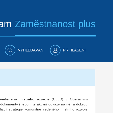
ram
Zaměstnanost plus
VYHLEDÁVÁNÍ
PŘIHLÁŠENÍ
vedeného místního rozvoje
(CLLD) v Operačním
dokumenty (nebo interaktivní odkazy na ně) a dobrou
lizují strategie komunitně vedeného místního rozvoje