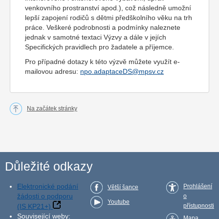
venkovního prostranství apod.), což následně umožní
lepší zapojení rodičů s dětmi předškolního věku na trh
práce. Veškeré podrobnosti a podmínky naleznete
jednak v samotné textaci Výzvy a dále v jejích
Specifických pravidlech pro žadatele a příjemce.
Pro případné dotazy k této výzvě můžete využít e-
mailovou adresu:
npo.adaptaceDS@mpsv.cz
Na začátek stránky
Důležité odkazy
Elektronické podání
Prohlášení
Větší šance
žádosti o podporu
o
Youtube
(IS KP21+)
přístupnosti
Související weby:
Mapa