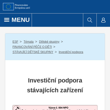
Přejít k obsahu
MENU
/
/
/
ESF
Témata
Dětské skupiny
/
FINANCOVÁNÍ PÉČE O DĚTI
/
STÁVAJÍCÍ DĚTSKÉ SKUPINY
Investiční podpora
Investiční podpora
stávajících zařízení