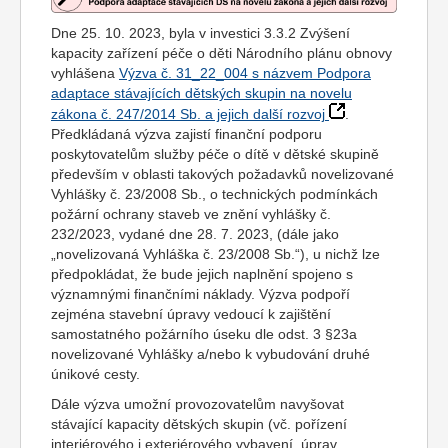
Dne 25. 10. 2023, byla v investici 3.3.2 Zvýšení
kapacity zařízení péče o děti Národního plánu obnovy
vyhlášena
Výzva č. 31_22_004 s názvem Podpora
adaptace stávajících dětských skupin na novelu
zákona č. 247/2014 Sb. a jejich další rozvoj
.
Předkládaná výzva zajistí finanční podporu
poskytovatelům služby péče o dítě v dětské skupině
především v oblasti takových požadavků novelizované
Vyhlášky č. 23/2008 Sb., o technických podmínkách
požární ochrany staveb ve znění vyhlášky č.
232/2023, vydané dne 28. 7. 2023, (dále jako
„novelizovaná Vyhláška č. 23/2008 Sb.“), u nichž lze
předpokládat, že bude jejich naplnění spojeno s
významnými finančními náklady. Výzva podpoří
zejména stavební úpravy vedoucí k zajištění
samostatného požárního úseku dle odst. 3 §23a
novelizované Vyhlášky a/nebo k vybudování druhé
únikové cesty.
Dále výzva umožní provozovatelům navyšovat
stávající kapacity dětských skupin (vč. pořízení
interiérového i exteriérového vybavení, úprav