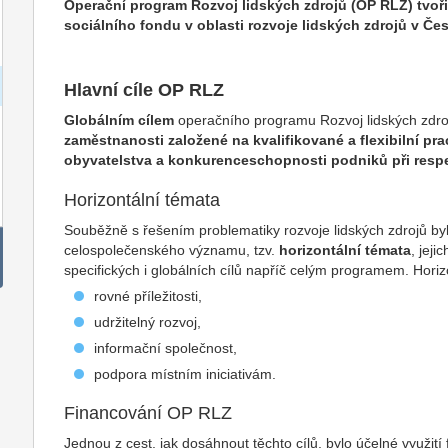
Operační program Rozvoj lidských zdrojů (OP RLZ) tvoři
sociálního fondu v oblasti rozvoje lidských zdrojů v Če
Hlavní cíle OP RLZ
Globálním cílem
operačního programu Rozvoj lidských zdro
zaměstnanosti založené na kvalifikované a flexibilní pr
obyvatelstva a konkurenceschopnosti podniků při respe
Horizontální témata
Souběžně s řešením problematiky rozvoje lidských zdrojů byl
celospolečenského významu, tzv.
horizontální témata
, jej
specifických i globálních cílů napříč celým programem. Horizo
rovné příležitosti,
udržitelný rozvoj,
informační společnost,
podpora místním iniciativám.
Financování OP RLZ
Jednou z cest, jak dosáhnout těchto cílů, bylo účelné využi