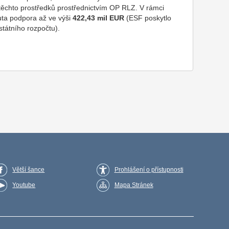
 těchto prostředků prostřednictvím OP RLZ. V rámci
ta podpora až ve výši
422,43 mil EUR
(ESF poskytlo
tátního rozpočtu).
Větší šance
Prohlášení o přístupnosti
Youtube
Mapa Stránek