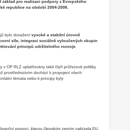
l základ pro realizaci podpory z Evropského
ské republice na období 2004-2006.
jů bylo dosažení
vysoké a stabilní úrovně
acovní síle, integraci sociálně vyloučených skupin
ktování principů udržitelného rozvoje
.
y v OP RLZ uplatňovány také čtyři průřezové politiky
ichž prostřednictvím dochází k propojení všech
ntální témata nebo-li principy byly:
tí finanční pomoci, kterou členským zemím nabízela EU.