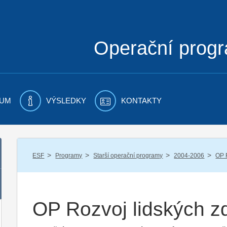
Operační prog
UM
VÝSLEDKY
KONTAKTY
/
/
/
/
ESF
Programy
Starší operační programy
2004-2006
OP 
OP Rozvoj lidských z