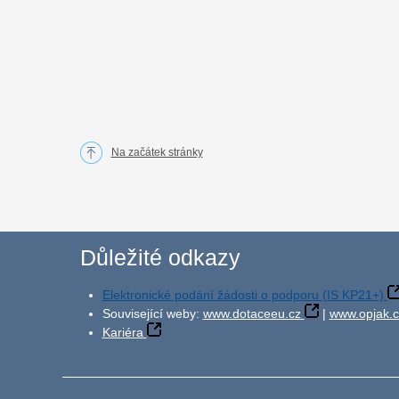
Na začátek stránky
Důležité odkazy
Elektronické podání žádosti o podporu (IS KP21+)
Související weby:
www.dotaceeu.cz
|
www.opjak.c
Kariéra