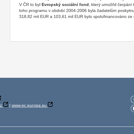
V ČR to byl
Evropský sociální fond
, který umožňil čerpání
toho programu v období 2004-2006 byla žadatelům poskytnu
318,82 mil EUR a 103,61 mil EUR bylo spolufinancováno ze s
z
|
www.ec.europa.eu