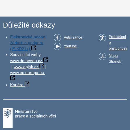
Důležité odkazy
Elektronické podání
Prohlášení
Větší šance
žádosti o podporu
o
Youtube
(IS KP21+)
přístupnosti
Související weby:
Mapa
www.dotaceeu.cz
Stránek
|
www.opjak.cz
|
www.ec.europa.eu
Kariéra