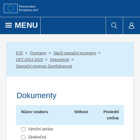
Přejít k obsahu
MENU
/
/
/
ESF
Programy
Starší operační programy
/
/
OPZ 2014-2020
Dokumenty
Operační program Zaměstnanost
Dokumenty
Název souboru
Velikost
Poslední
změna
Výroční zprávy
Závěrečná