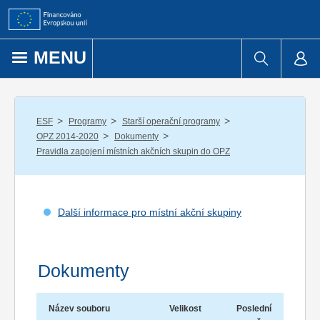
Přejít k obsahu
MENU
/
/
/
ESF
Programy
Starší operační programy
/
/
OPZ 2014-2020
Dokumenty
Pravidla zapojení místních akčních skupin do OPZ
Další informace pro místní akční skupiny
Dokumenty
Název souboru
Velikost
Poslední