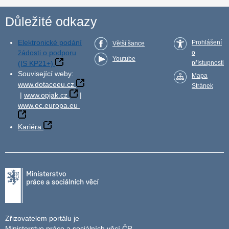
Důležité odkazy
Elektronické podání
Prohlášení
Větší šance
žádosti o podporu
o
Youtube
(IS KP21+)
přístupnosti
Související weby:
Mapa
www.dotaceeu.cz
Stránek
|
www.opjak.cz
|
www.ec.europa.eu
Kariéra
Zřizovatelem portálu je
Ministerstvo práce a sociálních věcí ČR