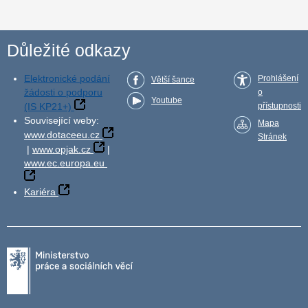
Důležité odkazy
Elektronické podání
Prohlášení
Větší šance
žádosti o podporu
o
Youtube
(IS KP21+)
přístupnosti
Související weby:
Mapa
www.dotaceeu.cz
Stránek
|
www.opjak.cz
|
www.ec.europa.eu
Kariéra