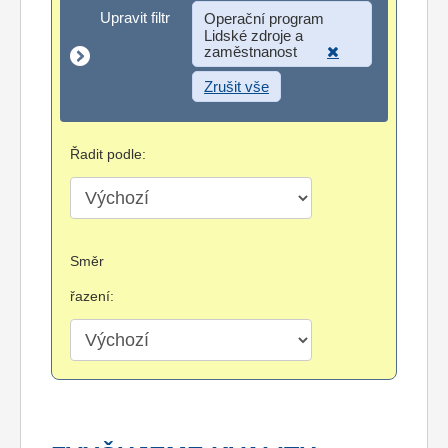
Upravit filtr
Upravit filtr
Operační program
Lidské zdroje a
zaměstnanost
Zrušit vše
Řadit podle:
Směr
řazení: