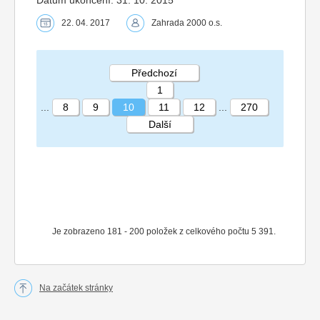
22. 04. 2017
Zahrada 2000 o.s.
Předchozí
1
...
8
9
10
11
12
...
270
Další
STRÁNKA 10 270
Je zobrazeno 181 - 200 položek z celkového počtu 5 391.
Na začátek stránky