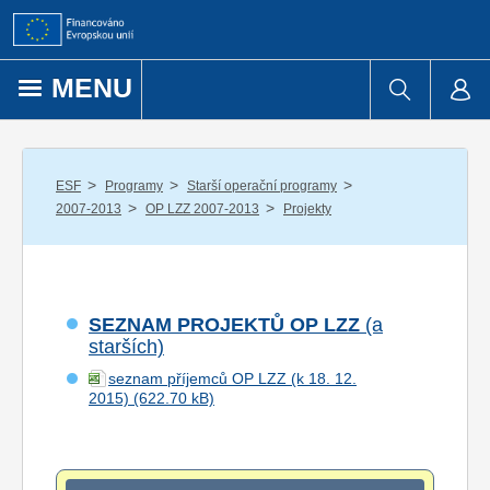
Přejít k obsahu
MENU
/
/
/
ESF
Programy
Starší operační programy
/
/
2007-2013
OP LZZ 2007-2013
Projekty
SEZNAM PROJEKTŮ OP LZZ
(a
starších)
seznam příjemců OP LZZ (k 18. 12.
2015)