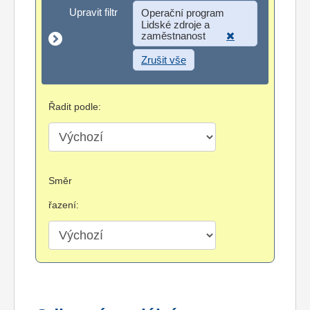
Upravit filtr
Upravit filtr
Operační program
Lidské zdroje a
zaměstnanost
Zrušit vše
Řadit podle:
Směr
řazení: