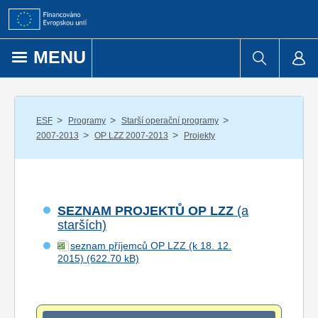
Přejít k obsahu
MENU
/
/
/
ESF
Programy
Starší operační programy
/
/
2007-2013
OP LZZ 2007-2013
Projekty
SEZNAM PROJEKTŮ OP LZZ
(a
starších)
seznam příjemců OP LZZ (k 18. 12.
2015)