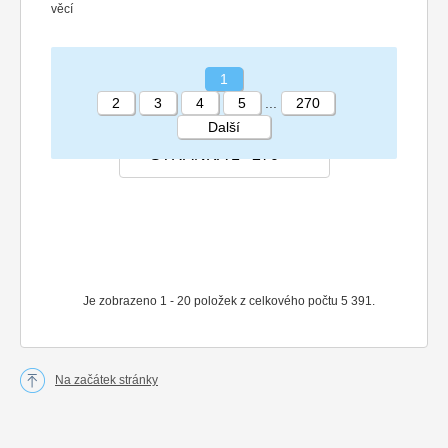
věcí
1
2
3
4
5
...
270
Další
STRÁNKA 1 270
Je zobrazeno 1 - 20 položek z celkového počtu 5 391.
Na začátek stránky