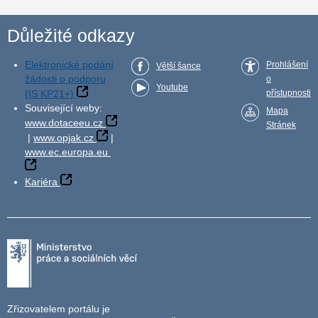
Důležité odkazy
Elektronické podání
Prohlášení
Větší šance
žádosti o podporu
o
Youtube
(IS KP21+)
přístupnosti
Související weby:
Mapa
www.dotaceeu.cz
Stránek
|
www.opjak.cz
|
www.ec.europa.eu
Kariéra
Zřizovatelem portálu je