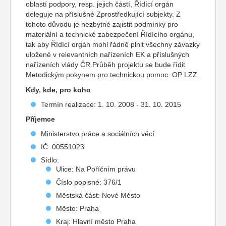
oblastí podpory, resp. jejich částí, Řídící orgán
deleguje na příslušné Zprostředkující subjekty. Z
tohoto důvodu je nezbytné zajistit podmínky pro
materiální a technické zabezpečení Řídícího orgánu,
tak aby Řídící orgán mohl řádně plnit všechny závazky
uložené v relevantních nařízeních EK a příslušných
nařízeních vlády ČR.Průběh projektu se bude řídit
Metodickým pokynem pro technickou pomoc OP LZZ.
Kdy, kde, pro koho
Termín realizace: 1. 10. 2008 - 31. 10. 2015
Příjemce
Ministerstvo práce a sociálních věcí
IČ: 00551023
Sídlo:
Ulice: Na Poříčním právu
Číslo popisné: 376/1
Městská část: Nové Město
Město: Praha
Kraj: Hlavní město Praha