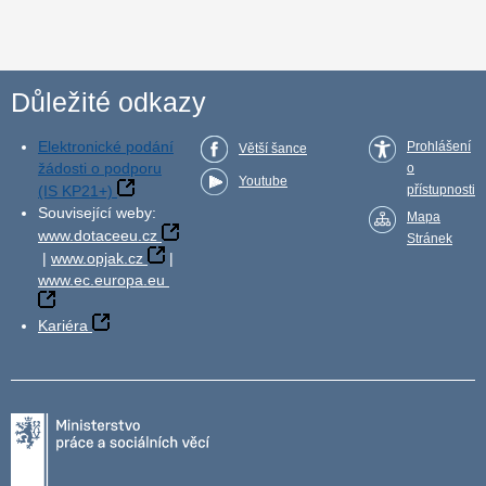
Důležité odkazy
Elektronické podání
Prohlášení
Větší šance
žádosti o podporu
o
Youtube
(IS KP21+)
přístupnosti
Související weby:
Mapa
www.dotaceeu.cz
Stránek
|
www.opjak.cz
|
www.ec.europa.eu
Kariéra