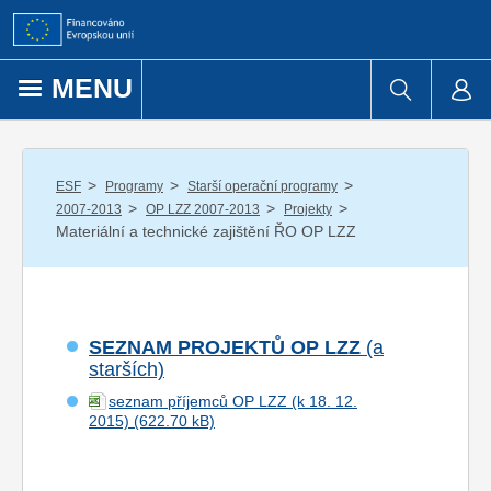
Přejít k obsahu
MENU
/
/
/
ESF
Programy
Starší operační programy
/
/
/
2007-2013
OP LZZ 2007-2013
Projekty
Materiální a technické zajištění ŘO OP LZZ
SEZNAM PROJEKTŮ OP LZZ
(a
starších)
seznam příjemců OP LZZ (k 18. 12.
2015)