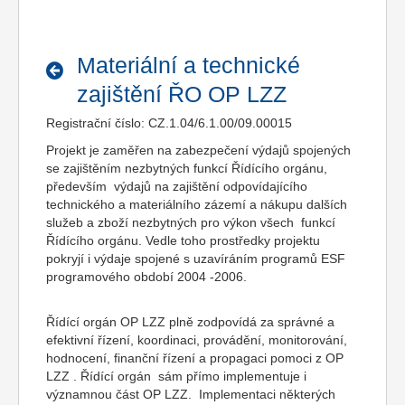
Materiální a technické
zajištění ŘO OP LZZ
Registrační číslo: CZ.1.04/6.1.00/09.00015
Projekt je zaměřen na zabezpečení výdajů spojených
se zajištěním nezbytných funkcí Řídícího orgánu,
především výdajů na zajištění odpovídajícího
technického a materiálního zázemí a nákupu dalších
služeb a zboží nezbytných pro výkon všech funkcí
Řídícího orgánu. Vedle toho prostředky projektu
pokryjí i výdaje spojené s uzavíráním programů ESF
programového období 2004 -2006.
Řídící orgán OP LZZ plně zodpovídá za správné a
efektivní řízení, koordinaci, provádění, monitorování,
hodnocení, finanční řízení a propagaci pomoci z OP
LZZ . Řídící orgán sám přímo implementuje i
významnou část OP LZZ. Implementaci některých