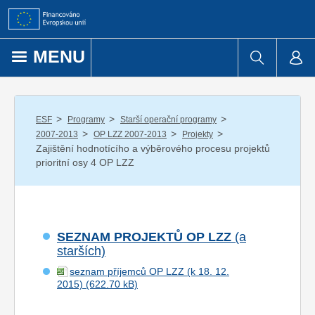
Přejít k obsahu
MENU
/
/
/
ESF
Programy
Starší operační programy
/
/
/
2007-2013
OP LZZ 2007-2013
Projekty
Zajištění hodnotícího a výběrového procesu projektů
prioritní osy 4 OP LZZ
SEZNAM PROJEKTŮ OP LZZ
(a
starších)
seznam příjemců OP LZZ (k 18. 12.
2015)