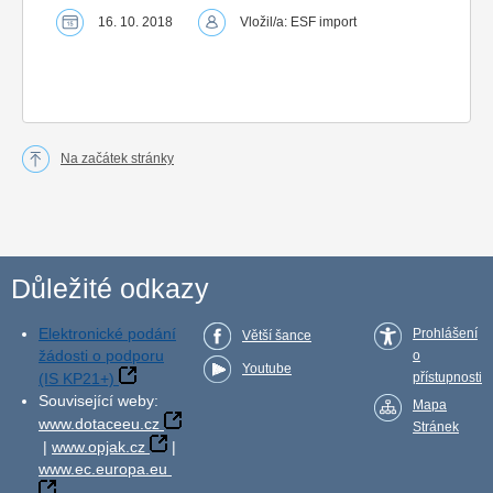
16. 10. 2018
Vložil/a: ESF import
Na začátek stránky
Důležité odkazy
Elektronické podání
Prohlášení
Větší šance
žádosti o podporu
o
Youtube
(IS KP21+)
přístupnosti
Související weby:
Mapa
www.dotaceeu.cz
Stránek
|
www.opjak.cz
|
www.ec.europa.eu