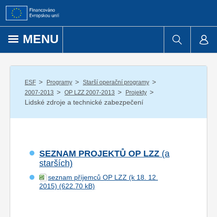
Přejít k obsahu
MENU
/
/
/
ESF
Programy
Starší operační programy
/
/
/
2007-2013
OP LZZ 2007-2013
Projekty
Lidské zdroje a technické zabezpečení
SEZNAM PROJEKTŮ OP LZZ
(a
starších)
seznam příjemců OP LZZ (k 18. 12.
2015)