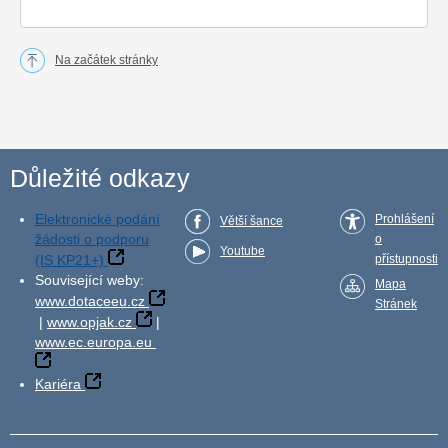
Na začátek stránky
Důležité odkazy
Elektronické podání
Prohlášení
Větší šance
žádosti o podporu
o
Youtube
(IS KP21+)
přístupnosti
Související weby:
Mapa
www.dotaceeu.cz
Stránek
|
www.opjak.cz
|
www.ec.europa.eu
Kariéra