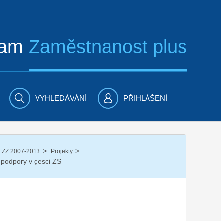
ram
Zaměstnanost plus
VYHLEDÁVÁNÍ
PŘIHLÁŠENÍ
/
/
LZZ 2007-2013
Projekty
tí podpory v gesci ZS