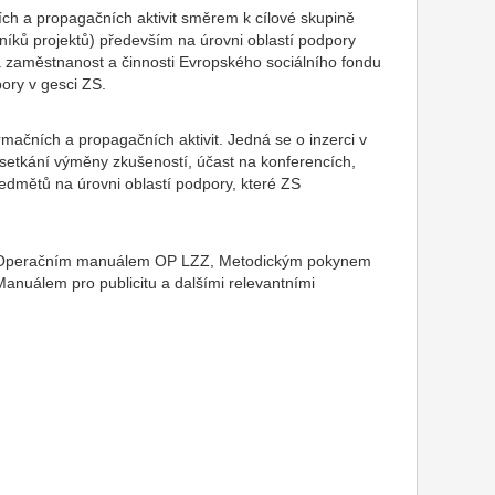
ních a propagačních aktivit směrem k cílové skupině
tníků projektů) především na úrovni oblastí podpory
 a zaměstnanost a činnosti Evropského sociálního fondu
pory v gesci ZS.
rmačních a propagačních aktivit. Jedná se o inzerci v
 setkání výměny zkušeností, účast na konferencích,
edmětů na úrovni oblastí podpory, které ZS
ídit Operačním manuálem OP LZZ, Metodickým pokynem
anuálem pro publicitu a dalšími relevantními