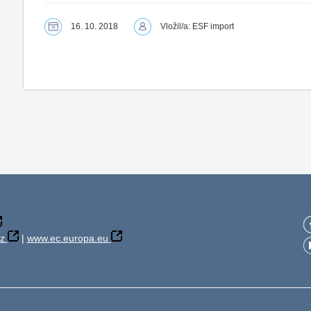
16. 10. 2018
Vložil/a: ESF import
z
|
www.ec.europa.eu