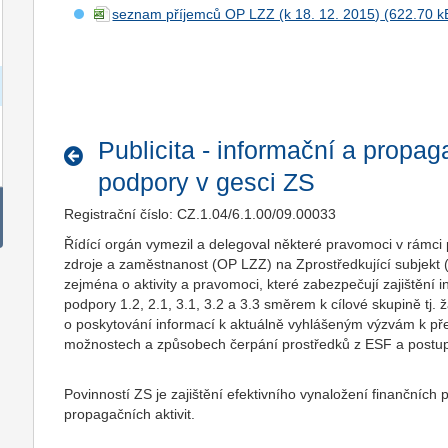
seznam příjemců OP LZZ (k 18. 12. 2015)
Publicita - informační a propaga
podpory v gesci ZS
Registrační číslo: CZ.1.04/6.1.00/09.00033
Řídící orgán vymezil a delegoval některé pravomoci v rámci
zdroje a zaměstnanost (OP LZZ) na Zprostředkující subjekt 
zejména o aktivity a pravomoci, které zabezpečují zajištění i
podpory 1.2, 2.1, 3.1, 3.2 a 3.3 směrem k cílové skupině tj
o poskytování informací k aktuálně vyhlášeným výzvám k před
možnostech a způsobech čerpání prostředků z ESF a postupec
Povinností ZS je zajištění efektivního vynaložení finančních
propagačních aktivit.