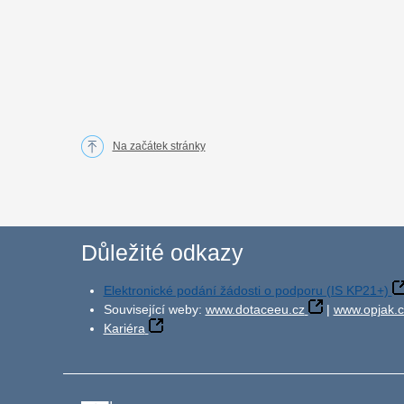
Na začátek stránky
Důležité odkazy
Elektronické podání žádosti o podporu (IS KP21+)
Související weby:
www.dotaceeu.cz
|
www.opjak.c
Kariéra