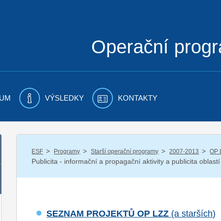
Operační prog
UM
VÝSLEDKY
KONTAKTY
/
/
/
/
ESF
Programy
Starší operační programy
2007-2013
OP 
Publicita - informační a propagační aktivity a publicita oblas
SEZNAM PROJEKTŮ OP LZZ
(a starších)