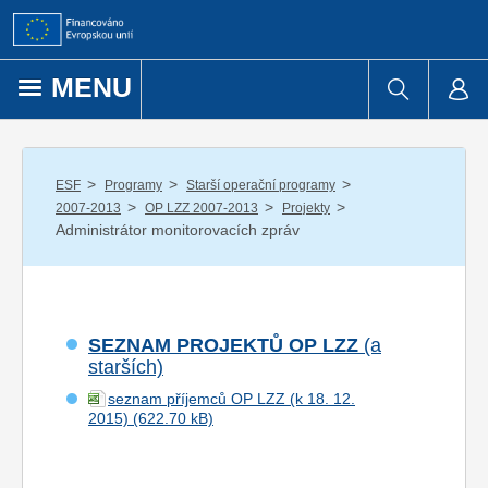
Přejít k obsahu
MENU
/
/
/
ESF
Programy
Starší operační programy
/
/
/
2007-2013
OP LZZ 2007-2013
Projekty
Administrátor monitorovacích zpráv
SEZNAM PROJEKTŮ OP LZZ
(a
starších)
seznam příjemců OP LZZ (k 18. 12.
2015)