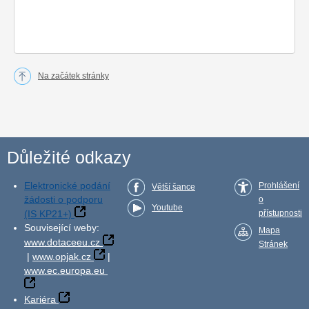
Na začátek stránky
Důležité odkazy
Elektronické podání
Prohlášení
Větší šance
žádosti o podporu
o
Youtube
(IS KP21+)
přístupnosti
Související weby:
Mapa
www.dotaceeu.cz
Stránek
|
www.opjak.cz
|
www.ec.europa.eu
Kariéra