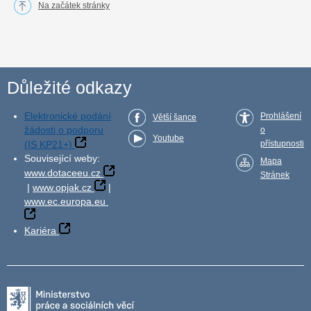
Na začátek stránky
Důležité odkazy
Elektronické podání
Prohlášení
Větší šance
žádosti o podporu
o
Youtube
(IS KP21+)
přístupnosti
Související weby:
Mapa
www.dotaceeu.cz
Stránek
|
www.opjak.cz
|
www.ec.europa.eu
Kariéra