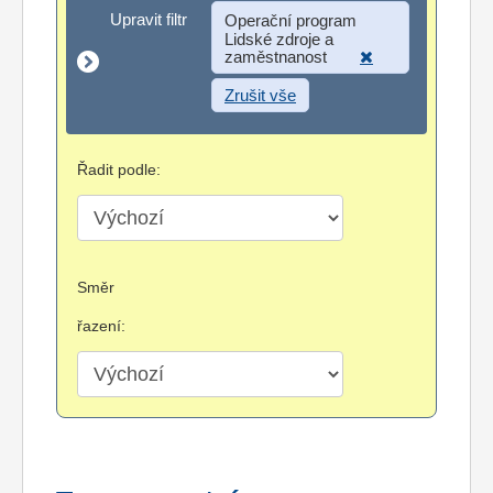
Upravit filtr
Upravit filtr
Operační program
Lidské zdroje a
zaměstnanost
Zrušit vše
Řadit podle:
Směr
řazení: