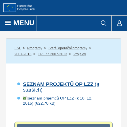
Přejít k obsahu
MENU
/
/
/
ESF
Programy
Starší operační programy
/
/
2007-2013
OP LZZ 2007-2013
Projekty
SEZNAM PROJEKTŮ OP LZZ
(a
starších)
seznam příjemců OP LZZ (k 18. 12.
2015)