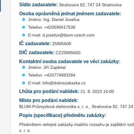
Sídlo zadavatele:
Strahovice 82, 747 24 Strahovice
Osoba oprávněná jednat jménem zadavatele:
Jméno: Ing. Daniel Josefus
Telefon: +420596617536
E-mail: d.josefus@blum-czech.com
IČ zadavatele:
25885600
DIČ zadavatele:
CZ25885600
Kontaktní osoba zadavatele ve věci zakázky:
Jméno: Jiří Zapletal
Telefon: +420774883284
E-mail: info@dobrazakazka.cz
Lhůta pro podání nabídek:
21. 8. 2023 10:00
Místo pro podání nabídek:
BLUM-Průmyslová elektronika s. r. o., Strahovice 82, 747 24
Popis (specifikace) předmětu zakázky:
Předmětem veřejné zakázky malého rozsahu je zajištění vz
s. r. o.