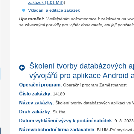
zakázek
)
Vkládání a editace zakázek
Upozornění:
Uveřejněním dokumentace k zakázkám na www.
se závaznými pravidly pro výběr dodavatele, ani její použitel
Školení tvorby databázových a
vývojářů pro aplikace Android 
Operační program:
Operační program Zaměstnanost
Číslo zakázky:
14189
Název zakázky:
Školení tvorby databázových aplikací ve 
Druh zakázky:
Služba
Datum vyhlášení výzvy k podání nabídek:
9. 8. 2023
Název/obchodní firma zadavatele:
BLUM-Průmyslová ele