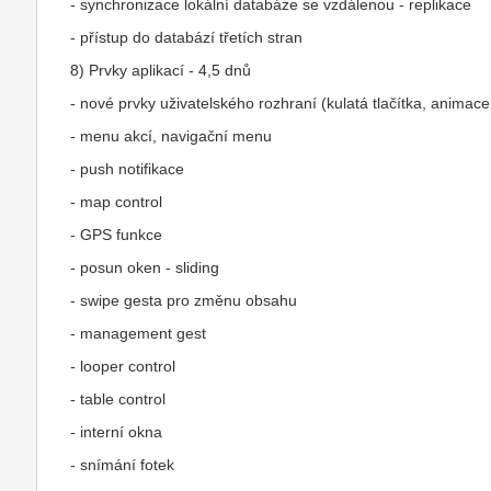
- synchronizace lokální databáze se vzdálenou - replikace
- přístup do databází třetích stran
8) Prvky aplikací - 4,5 dnů
- nové prvky uživatelského rozhraní (kulatá tlačítka, animac
- menu akcí, navigační menu
- push notifikace
- map control
- GPS funkce
- posun oken - sliding
- swipe gesta pro změnu obsahu
- management gest
- looper control
- table control
- interní okna
- snímání fotek