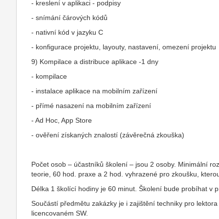
- kreslení v aplikaci - podpisy
- snímání čárových kódů
- nativní kód v jazyku C
- konfigurace projektu, layouty, nastavení, omezení projektu
9) Kompilace a distribuce aplikace -1 dny
- kompilace
- instalace aplikace na mobilním zařízení
- přímé nasazení na mobilním zařízení
- Ad Hoc, App Store
- ověření získaných znalostí (závěrečná zkouška)
Počet osob – účastníků školení – jsou 2 osoby. Minimální r
teorie, 60 hod. praxe a 2 hod. vyhrazené pro zkoušku, kter
Délka 1 školící hodiny je 60 minut. Školení bude probíhat v
Součástí předmětu zakázky je i zajištění techniky pro lektora
licencovaném SW.