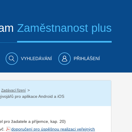
ram
Zaměstnanost plus
VYHLEDÁVÁNÍ
PŘIHLÁŠENÍ
/
Zadávací řízení
ývojářů pro aplikace Android a iOS
el pro
žadatel
e a
příjemce
, kap. 20)
 vč.
doporučení pro úspěšnou realizaci veřejných