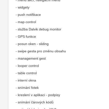
- menu akcí, navigační menu
- widgety
- push notifikace
- map control
- služba Dalvik debug monitor
- GPS funkce
- posun oken - sliding
- swipe gesta pro změnu obsahu
- management gest
- looper control
- table control
- interní okna
- snímání fotek
- kreslení v aplikaci - podpisy
- snímání čárových kódů