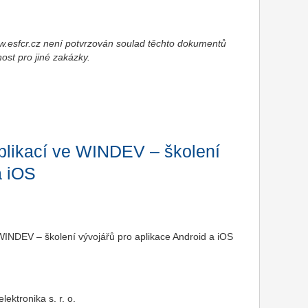
esfcr.cz není potvrzován soulad těchto dokumentů
nost pro jiné zakázky.
plikací ve WINDEV – školení
a iOS
WINDEV – školení vývojářů pro aplikace Android a iOS
ktronika s. r. o.