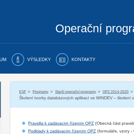
Operační prog
UM
VÝSLEDKY
KONTAKTY
/
/
/
/
ESF
Programy
Starší operační programy
OPZ 2014-2020
Školení tvorby databázových aplikací ve WINDEV – školení v
Pravidla k zadávacím řízením OPZ
(Obecná část pravid
Podklady k zadávacím řízením OPZ
(formuláře, vzory -