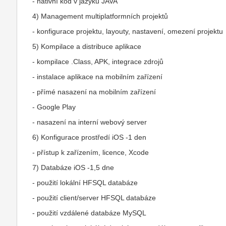
- nativní kód v jazyku JAVA
4) Management multiplatformních projektů
- konfigurace projektu, layouty, nastavení, omezení projektu
5) Kompilace a distribuce aplikace
- kompilace .Class, APK, integrace zdrojů
- instalace aplikace na mobilním zařízení
- přímé nasazení na mobilním zařízení
- Google Play
- nasazení na interní webový server
6) Konfigurace prostředí iOS -1 den
- přístup k zařízením, licence, Xcode
7) Databáze iOS -1,5 dne
- použití lokální HFSQL databáze
- použití client/server HFSQL databáze
- použití vzdálené databáze MySQL