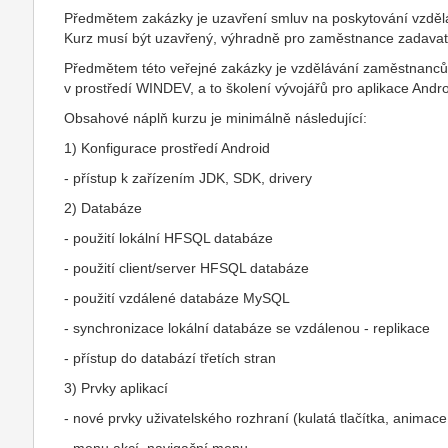
Předmětem zakázky je uzavření smluv na poskytování vzdělá
Kurz musí být uzavřený, výhradně pro zaměstnance zadavat
Předmětem této veřejné zakázky je vzdělávání zaměstnanců z
v prostředí WINDEV, a to školení vývojářů pro aplikace Andro
Obsahové náplň kurzu je minimálně následující:
1) Konfigurace prostředí Android
- přístup k zařízením JDK, SDK, drivery
2) Databáze
- použití lokální HFSQL databáze
- použití client/server HFSQL databáze
- použití vzdálené databáze MySQL
- synchronizace lokální databáze se vzdálenou - replikace
- přístup do databází třetích stran
3) Prvky aplikací
- nové prvky uživatelského rozhraní (kulatá tlačítka, animac