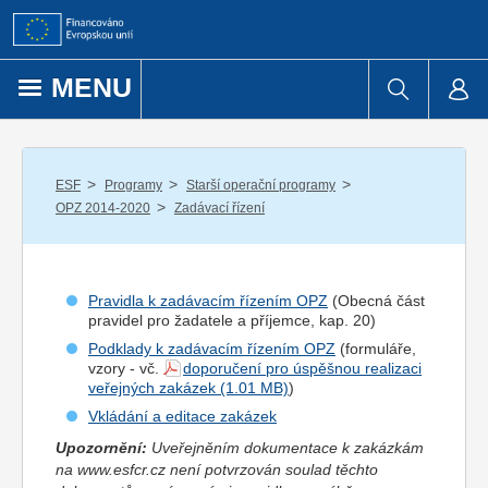
Přejít k obsahu
MENU
/
/
/
ESF
Programy
Starší operační programy
/
OPZ 2014-2020
Zadávací řízení
Pravidla k zadávacím řízením OPZ
(Obecná část
pravidel pro
žadatel
e a
příjemce
, kap. 20)
Podklady k zadávacím řízením OPZ
(formuláře,
vzory - vč.
doporučení pro úspěšnou realizaci
veřejných zakázek
)
Vkládání a editace zakázek
Upozornění:
Uveřejněním dokumentace k zakázkám
na www.esfcr.cz není potvrzován soulad těchto