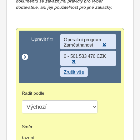
dokumentů se závaznými pravidly pro výběr
dodavatele, ani její použitelnost pro jiné zakázky.
Upravit filtr
Upravit filtr
Operační program
Zaměstnanost
0 - 561 533 476 CZK
Zrušit vše
Řadit podle:
Směr
řazení: