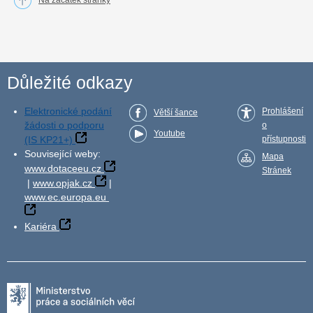
Na začátek stránky
Důležité odkazy
Elektronické podání
Prohlášení
Větší šance
žádosti o podporu
o
Youtube
(IS KP21+)
přístupnosti
Související weby:
Mapa
www.dotaceeu.cz
Stránek
|
www.opjak.cz
|
www.ec.europa.eu
Kariéra