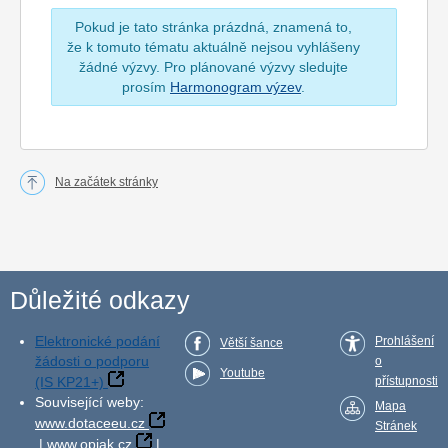
Pokud je tato stránka prázdná, znamená to,
že k tomuto tématu aktuálně nejsou vyhlášeny
žádné výzvy. Pro plánované výzvy sledujte
prosím
Harmonogram výzev
.
Na začátek stránky
Důležité odkazy
Elektronické podání
Prohlášení
Větší šance
žádosti o podporu
o
Youtube
(IS KP21+)
přístupnosti
Související weby:
Mapa
www.dotaceeu.cz
Stránek
|
www.opjak.cz
|