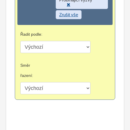
Zrušit vše
Řadit podle:
Směr
řazení: