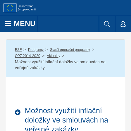
Přejít k obsahu
MENU
/
/
/
ESF
Programy
Starší operační programy
/
/
OPZ 2014-2020
Aktuality
Možnost využití inflační doložky ve smlouvách na
veřejné zakázky
Možnost využití inflační
doložky ve smlouvách na
veřejné zakázky