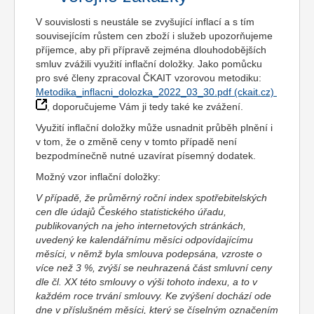
V souvislosti s neustále se zvyšující inflací a s tím
souvisejícím růstem cen zboží i služeb upozorňujeme
příjemce, aby při přípravě zejména dlouhodobějších
smluv zvážili využití inflační doložky. Jako pomůcku
pro své členy zpracoval ČKAIT vzorovou metodiku:
Metodika_inflacni_dolozka_2022_03_30.pdf (ckait.cz)
, doporučujeme Vám ji tedy také ke zvážení.
Využití inflační doložky může usnadnit průběh plnění i
v tom, že o změně ceny v tomto případě není
bezpodmínečně nutné uzavírat písemný dodatek.
Možný vzor inflační doložky:
V případě, že průměrný roční index spotřebitelských
cen dle údajů Českého statistického úřadu,
publikovaných na jeho internetových stránkách,
uvedený ke kalendářnímu měsíci odpovídajícímu
měsíci, v němž byla smlouva podepsána, vzroste o
více než 3 %, zvýší se neuhrazená část smluvní ceny
dle čl. XX této smlouvy o výši tohoto indexu, a to v
každém roce trvání smlouvy. Ke zvýšení dochází ode
dne v příslušném měsíci, který se číselným označením