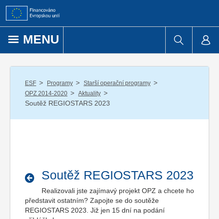
Přejít k obsahu
MENU
/
/
/
ESF
Programy
Starší operační programy
/
/
OPZ 2014-2020
Aktuality
Soutěž REGIOSTARS 2023
Soutěž REGIOSTARS 2023
Realizovali jste zajímavý projekt OPZ a chcete ho
představit ostatním? Zapojte se do soutěže
REGIOSTARS 2023. Již jen 15 dní na podání