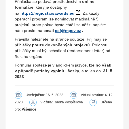
Přihláška se podává prostřednictvím
online
formuláře
, který je dostupný
na
https://regiostarsawards.eu
. Za každý
operační program lze nominovat maximálně 5
projektů, proto pokud byste chtěli soutěžit, napište
nám prosím na
email
esf@mpsv.cz
.
Pravidla naleznete na stránce soutěže. Přijímají se
přihlášky
pouze dokončených projektů
. Přílohou
přihlášky musí být schválení (endorsement letter) od
řídicího orgánu.
Formulář soutěže je v anglickém jazyce,
lze ho však
v případě potřeby vyplnit i česky
, a to jen do
31. 5.
2023
.
Uveřejněno: 16. 5. 2023
Aktualizováno: 4. 12.
2023
Vložil/a: Radka Pospíšilová
Určeno
pro:
Příjemce