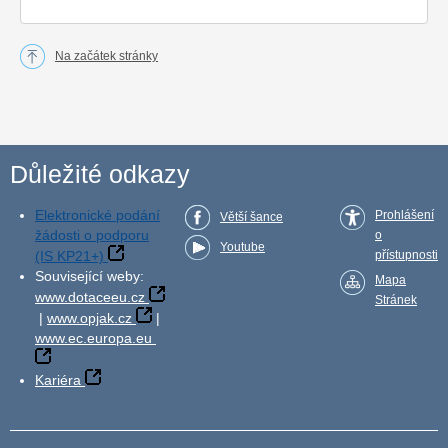
Na začátek stránky
Důležité odkazy
Elektronické podání
Prohlášení
Větší šance
žádosti o podporu
o
Youtube
(IS KP21+)
přístupnosti
Související weby:
Mapa
www.dotaceeu.cz
Stránek
|
www.opjak.cz
|
www.ec.europa.eu
Kariéra