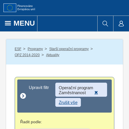
Přejít k obsahu
MENU
/
/
/
ESF
Programy
Starší operační programy
/
OPZ 2014-2020
Aktuality
Upravit filtr
Upravit filtr
Operační program
Zaměstnanost
Zrušit vše
Řadit podle: