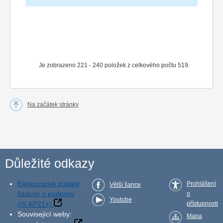
Je zobrazeno 221 - 240 položek z celkového počtu 519.
Na začátek stránky
Důležité odkazy
Elektronické podání
Prohlášení
Větší šance
žádosti o podporu
o
Youtube
(IS KP21+)
přístupnosti
Související weby:
Mapa