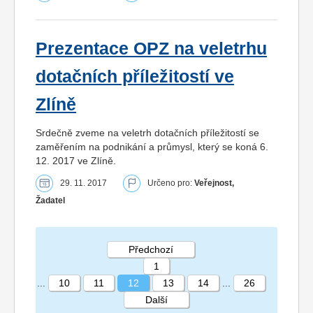
Prezentace OPZ na veletrhu
dotačních příležitostí ve
Zlíně
Srdečně zveme na veletrh dotačních příležitostí se
zaměřením na podnikání a průmysl, který se koná 6.
12. 2017 ve Zlíně.
29. 11. 2017
Určeno pro:
Veřejnost,
Žadatel
Předchozí
1
...
10
11
12
13
14
...
26
Další
STRÁNKA 12 26