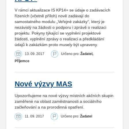
V rámci aktualizace IS KP14+ se údaje o zadávacích
řízeních (včetně příloh) nově zadávají do
samostatného modulu „Veřejné zakázky“, který je
nezávislý na žádosti o podporu i zprávě o realizaci
projektu. Pokyny týkající se vyplnění projektové
žádosti, vyplnění zprávy o realizaci a předkládání
údajů k zakázkám proto musely být upraveny.
13. 09. 2017
Určeno pro:
Žadatel,
Příjemce
Nové výzvy MAS
Upozorňujeme na nové výzvy místních akčních skupin
zaměřené na oblast zaměstnanosti a sociálního
začleňování a na prorodinná opatření.
11. 09. 2017
Určeno pro:
Žadatel