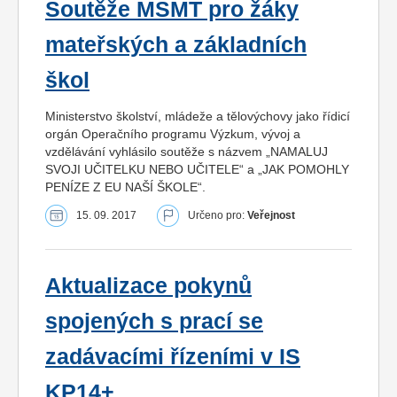
Soutěže MŠMT pro žáky
mateřských a základních
škol
Ministerstvo školství, mládeže a tělovýchovy jako řídicí
orgán Operačního programu Výzkum, vývoj a
vzdělávání vyhlásilo soutěže s názvem „NAMALUJ
SVOJI UČITELKU NEBO UČITELE“ a „JAK POMOHLY
PENÍZE Z EU NAŠÍ ŠKOLE“.
15. 09. 2017
Určeno pro:
Veřejnost
Aktualizace pokynů
spojených s prací se
zadávacími řízeními v IS
KP14+