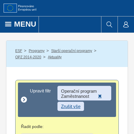
Přejít k obsahu
MENU
/
/
/
ESF
Programy
Starší operační programy
/
OPZ 2014-2020
Aktuality
Upravit filtr
Upravit filtr
Operační program
Zaměstnanost
Zrušit vše
Řadit podle: