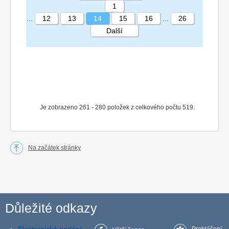
1
...
12
13
14
15
16
...
26
Další
STRÁNKA 14 26
Je zobrazeno 261 - 280 položek z celkového počtu 519.
Na začátek stránky
Důležité odkazy