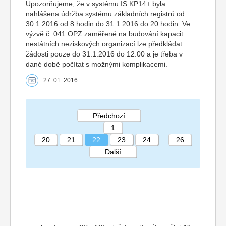
Upozorňujeme, že v systému IS KP14+ byla
nahlášena údržba systému základních registrů od
30.1.2016 od 8 hodin do 31.1.2016 do 20 hodin. Ve
výzvě č. 041 OPZ zaměřené na budování kapacit
nestátních neziskových organizací lze předkládat
žádosti pouze do 31.1.2016 do 12:00 a je třeba v
dané době počítat s možnými komplikacemi.
27. 01. 2016
Předchozí
1
...
20
21
22
23
24
...
26
Další
STRÁNKA 22 26