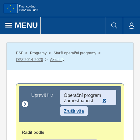
Přejít k obsahu
MENU
/
/
/
ESF
Programy
Starší operační programy
/
OPZ 2014-2020
Aktuality
Upravit filtr
Upravit filtr
Operační program
Zaměstnanost
Zrušit vše
Řadit podle: