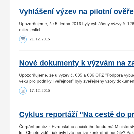
Vyhlášení výzev na pilotní ověře
Upozorňujeme, že 5. ledna 2016 byly vyhlášeny výzvy č. 126
mikrojeslích.
21. 12. 2015
Nové dokumenty k výzvám na zař
Upozorňujeme, že u výzev č. 035 a 036 OPZ "Podpora vybudo
věku pro podniky i veřejnost" byly zveřejněny vzory dokumen
17. 12. 2015
Cyklus reportáží "Na cestě do p
Čerpání peněz z Evropského sociálního fondu má Ministerstv
let. Chcete vidět, jak byly tyto peníze konkrétně použity? Pa