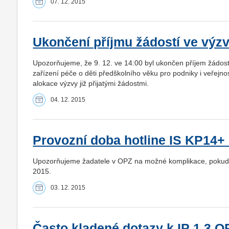
07. 12. 2015
Ukončení příjmu žádostí ve výz
Upozorňujeme, že 9. 12. ve 14:00 byl ukončen příjem žádos
zařízení péče o děti předškolního věku pro podniky i veřejn
alokace výzvy již přijatými žádostmi.
04. 12. 2015
Provozní doba hotline IS KP14+ 
Upozorňujeme žadatele v OPZ na možné komplikace, pokud b
2015.
03. 12. 2015
Často kladené dotazy k IP 1.3 OP