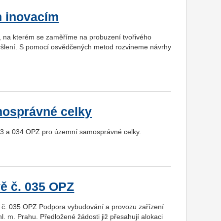
m inovacím
, na kterém se zaměříme na probuzení tvořivého
 myšlení. S pomocí osvědčených metod rozvineme návrhy
mosprávné celky
033 a 034 OPZ pro územní samosprávné celky.
vě č. 035 OPZ
č. 035 OPZ Podpora vybudování a provozu zařízení
l. m. Prahu. Předložené žádosti již přesahují alokaci