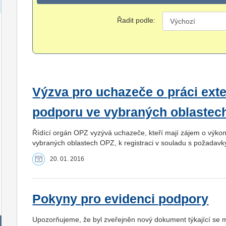
Řadit podle:
Výzva pro uchazeče o práci exte
podporu ve vybraných oblastec
Řídící orgán OPZ vyzývá uchazeče, kteří mají zájem o výkon
vybraných oblastech OPZ, k registraci v souladu s požada
20. 01. 2016
Pokyny pro evidenci podpory
Upozorňujeme, že byl zveřejněn nový dokument týkající se