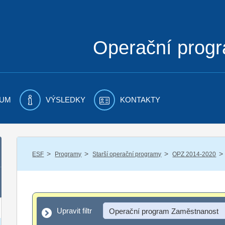
Operační prog
UM
VÝSLEDKY
KONTAKTY
/
/
/
/
ESF
Programy
Starší operační programy
OPZ 2014-2020
Upravit filtr
Upravit filtr
Operační program Zaměstnanost