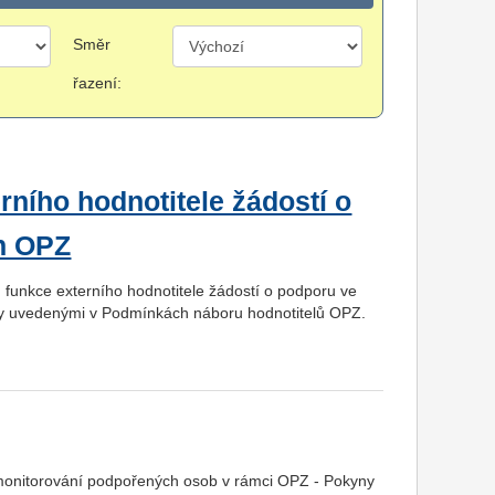
Směr
řazení:
rního hodnotitele žádostí o
h OPZ
 funkce externího hodnotitele žádostí o podporu ve
vky uvedenými v Podmínkách náboru hodnotitelů OPZ.
 monitorování podpořených osob v rámci OPZ - Pokyny