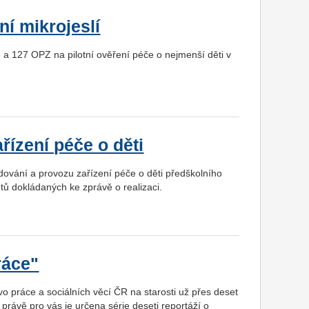
ní mikrojeslí
 a 127 OPZ na pilotní ověření péče o nejmenší děti v
ízení péče o děti
vání a provozu zařízení péče o děti předškolního
tů dokládaných ke zprávě o realizaci.
ráce"
o práce a sociálních věcí ČR na starosti už přes deset
k právě pro vás je určena série deseti reportáží o