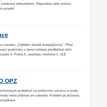
ci i zvednout sebevědomí. Reportáže také mohou
ní projekt.
ace
o rozsahu „Zajištění služeb autopůjčovny“. Před
ací podmínky v rámci veřejné předběžné tržní
ouzské 4, Praha 5, zasedací místnost č. 318.
ŘO OPZ
technických problémů na poštovním serveru e-maily
aily nelze přijímat ani odesílat. Problém je dočasný,
komplikace.