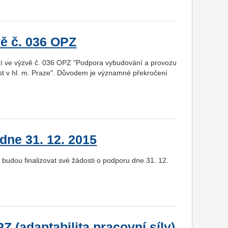
vě č. 036 OPZ
tí ve výzvě č. 036 OPZ "Podpora vybudování a provozu
ost v hl. m. Praze". Důvodem je významné překročení
dne 31. 12. 2015
udou finalizovat své žádosti o podporu dne 31. 12.
Z (adaptabilita pracovní síly)