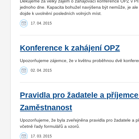
Děkujeme za velký zájem o zahajovací konference OPZ v Pr
jednoho dne. Kapacita bohužel navýšena být nemůže, je ale m
dojde k uvolnění posledních volných míst.
17. 04. 2015
Konference k zahájení OPZ
Upozorňujeme zájemce, že v květnu proběhnou dvě konfere
02. 04. 2015
Pravidla pro žadatele a příjem
Zaměstnanost
Upozorňujeme, že byla zveřejněna pravidla pro žadatele a
včetně řady formulářů a vzorů.
17. 03. 2015