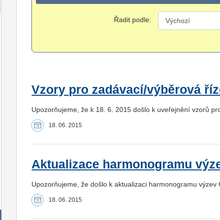
Řadit podle:
Vzory pro zadávací/výběrová ří
Upozorňujeme, že k 18. 6. 2015 došlo k uveřejnění vzorů p
18. 06. 2015
Aktualizace harmonogramu výz
Upozorňujeme, že došlo k aktualizaci harmonogramu výzev
18. 06. 2015