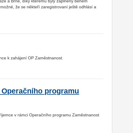
aze a Brně, díky kterému byly zaplněny během
ožné, že se někteří zaregistrovaní ještě odhlásí a
nce k zahájení OP Zaměstnanost.
ce Operačního programu
 příjemce v rámci Operačního programu Zaměstnanost