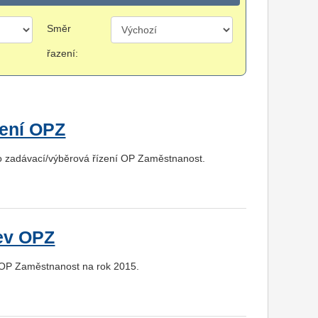
Směr
řazení:
zení OPZ
ro zadávací/výběrová řízení OP Zaměstnanost.
ev OPZ
 OP Zaměstnanost na rok 2015.