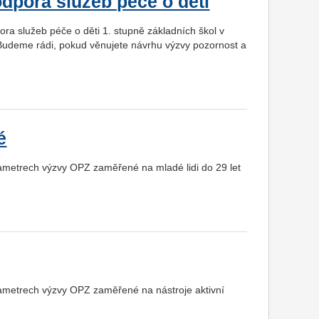
dpora služeb péče o děti
 služeb péče o děti 1. stupně základních škol v
 Budeme rádi, pokud věnujete návrhu výzvy pozornost a
é
ametrech výzvy OPZ zaměřené na mladé lidi do 29 let
ametrech výzvy OPZ zaměřené na nástroje aktivní