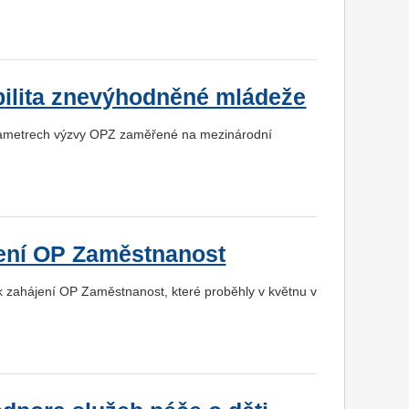
bilita znevýhodněné mládeže
arametrech výzvy OPZ zaměřené na mezinárodní
jení OP Zaměstnanost
k zahájení OP Zaměstnanost, které proběhly v květnu v