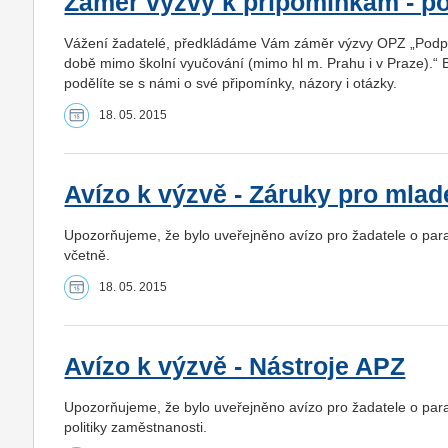
Záměr výzvy k připomínkám - po
Vážení žadatelé, předkládáme Vám záměr výzvy OPZ „Podpora
době mimo školní vyučování (mimo hl m. Prahu i v Praze).“
podělíte se s námi o své připomínky, názory i otázky.
18. 05. 2015
Avízo k výzvě - Záruky pro mlad
Upozorňujeme, že bylo uveřejněno avízo pro žadatele o par
včetně.
18. 05. 2015
Avízo k výzvě - Nástroje APZ
Upozorňujeme, že bylo uveřejněno avízo pro žadatele o par
politiky zaměstnanosti.