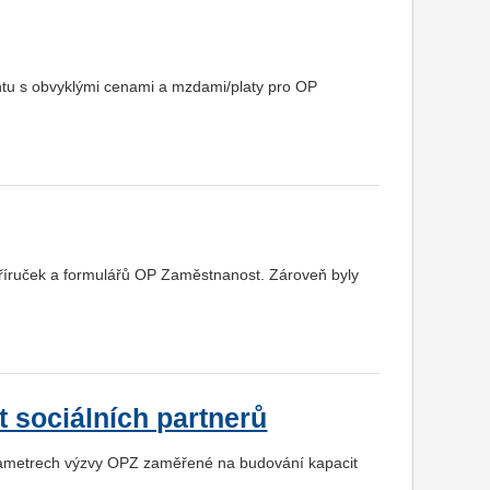
ntu s obvyklými cenami a mzdami/platy pro OP
 příruček a formulářů OP Zaměstnanost. Zároveň byly
t sociálních partnerů
rametrech výzvy OPZ zaměřené na budování kapacit