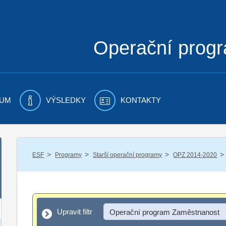
Operační prog
UM
VÝSLEDKY
KONTAKTY
/
/
/
/
ESF
Programy
Starší operační programy
OPZ 2014-2020
Upravit filtr
Upravit filtr
Operační program Zaměstnanost