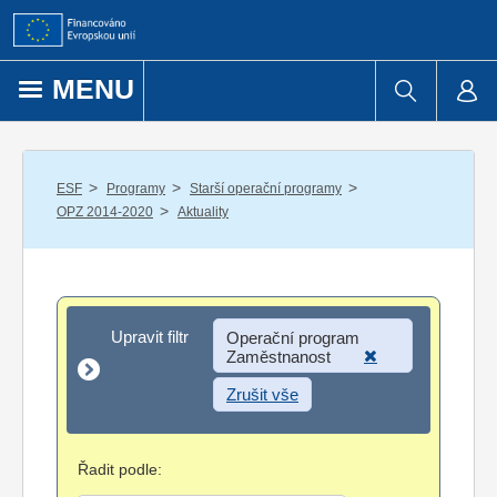
Přejít k obsahu
MENU
/
/
/
ESF
Programy
Starší operační programy
/
OPZ 2014-2020
Aktuality
Upravit filtr
Upravit filtr
Operační program
Zaměstnanost
Zrušit vše
Řadit podle: