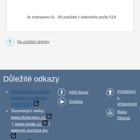
Je zobrazeno 41 - 60 položek z celkového počtu 519.
Na začátek stránky
Důležité odkazy
Elektronické podání
Prohlášení
Větší šance
žádosti o podporu
o
Youtube
(IS KP21+)
přístupnosti
Související weby:
Mapa
www.dotaceeu.cz
Stránek
|
www.opjak.cz
|
www.ec.europa.eu