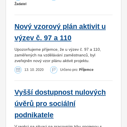
Žadatel
Nový vzorový plán aktivit u
výzev č. 97 a 110
Upozorňujeme příjemce, že u výzev č. 97 a 110,
zaměřených na vzdělávání zaměstnanců, byl
zveřejněn nový vzor plánu aktivit projektu.
13. 10. 2020
Určeno pro:
Příjemce
Vyšší dostupnost nulových
úvěrů pro sociální
podnikatele
V reakci na situaci na pracovním trhu spojenou s