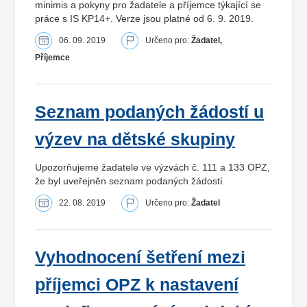
minimis a pokyny pro žadatele a příjemce týkající se
práce s IS KP14+. Verze jsou platné od 6. 9. 2019.
06. 09. 2019
Určeno pro:
Žadatel,
Příjemce
Seznam podaných žádostí u
výzev na dětské skupiny
Upozorňujeme žadatele ve výzvách č. 111 a 133 OPZ,
že byl uveřejněn seznam podaných žádostí.
22. 08. 2019
Určeno pro:
Žadatel
Vyhodnocení šetření mezi
příjemci OPZ k nastavení