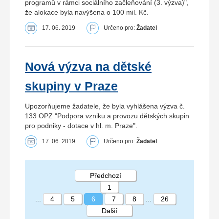
programů v rámci sociálního začleňování (3. výzva)",
že alokace byla navýšena o 100 mil. Kč.
17. 06. 2019
Určeno pro:
Žadatel
Nová výzva na dětské
skupiny v Praze
Upozorňujeme žadatele, že byla vyhlášena výzva č.
133 OPZ "Podpora vzniku a provozu dětských skupin
pro podniky - dotace v hl. m. Praze".
17. 06. 2019
Určeno pro:
Žadatel
Předchozí
1
...
4
5
6
7
8
...
26
Další
STRÁNKA 6 26