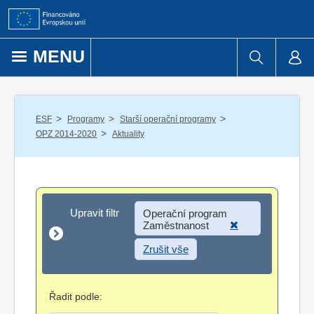
Přejít k obsahu
MENU
/
/
/
ESF
Programy
Starší operační programy
/
OPZ 2014-2020
Aktuality
Upravit filtr
Upravit filtr
Operační program
Zaměstnanost
Zrušit vše
Řadit podle: