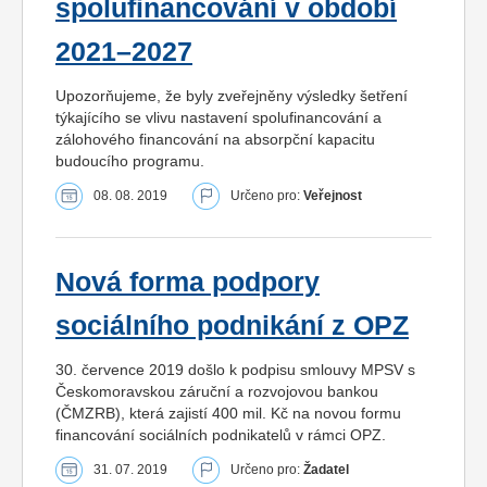
spolufinancování v období
2021–2027
Upozorňujeme, že byly zveřejněny výsledky šetření
týkajícího se vlivu nastavení spolufinancování a
zálohového financování na absorpční kapacitu
budoucího programu.
08. 08. 2019
Určeno pro:
Veřejnost
Nová forma podpory
sociálního podnikání z OPZ
30. července 2019 došlo k podpisu smlouvy MPSV s
Českomoravskou záruční a rozvojovou bankou
(ČMZRB), která zajistí 400 mil. Kč na novou formu
financování sociálních podnikatelů v rámci OPZ.
31. 07. 2019
Určeno pro:
Žadatel