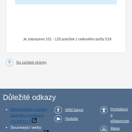
Je zobrazeno 101 - 120 položek z celkového počtu 519.
Na začátek stránky
Důležité odkazy
Elektronické podání
Prohlášení
Větší šance
žádosti o podporu
o
Youtube
(IS KP21+)
přístupnosti
Související weby:
Mapa