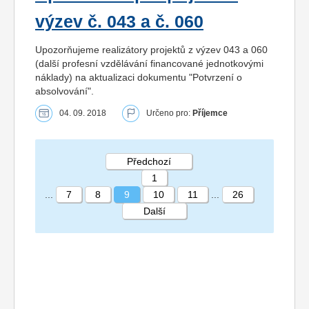
výzev č. 043 a č. 060
Upozorňujeme realizátory projektů z výzev 043 a 060
(další profesní vzdělávání financované jednotkovými
náklady) na aktualizaci dokumentu "Potvrzení o
absolvování".
04. 09. 2018
Určeno pro:
Příjemce
Předchozí
1
...
7
8
9
10
11
...
26
Další
STRÁNKA 9 26