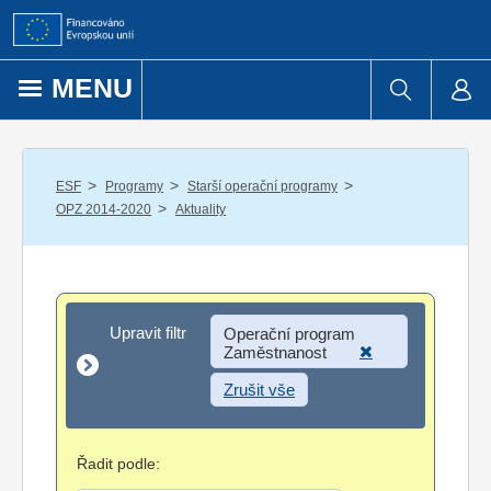
Přejít k obsahu
MENU
/
/
/
ESF
Programy
Starší operační programy
/
OPZ 2014-2020
Aktuality
Upravit filtr
Upravit filtr
Operační program
Zaměstnanost
Zrušit vše
Řadit podle: