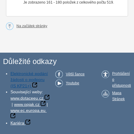
Je zobrazeno 161 - 180 položek z celkového počtu 519.
Na začátek stránky
Důležité odkazy
Elektronické podání
Prohlášení
Větší šance
žádosti o podporu
o
Youtube
(IS KP21+)
přístupnosti
Související weby:
Mapa
www.dotaceeu.cz
Stránek
|
www.opjak.cz
|
www.ec.europa.eu
Kariéra