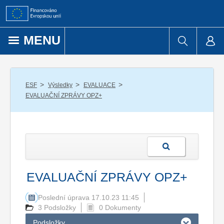
Přejít k obsahu
MENU
/
/
/
ESF
Výsledky
EVALUACE
EVALUAČNÍ ZPRÁVY OPZ+
EVALUAČNÍ ZPRÁVY OPZ+
Poslední úprava 17.10.23 11:45
3 Podsložky
0 Dokumenty
Podsložky