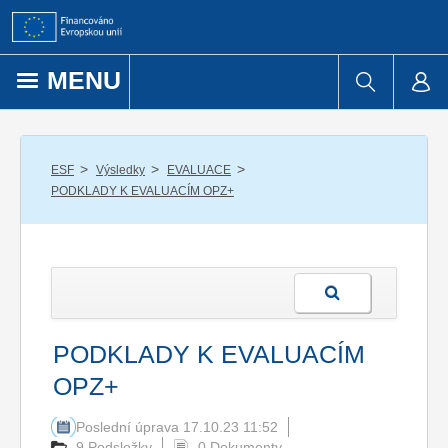
Přejít k obsahu
MENU
/
/
/
ESF
Výsledky
EVALUACE
PODKLADY K EVALUACÍM OPZ+
PODKLADY K EVALUACÍM
OPZ+
Poslední úprava 17.10.23 11:52
9 Podsložky
0 Dokumenty