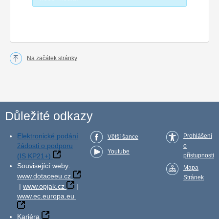
Na začátek stránky
Důležité odkazy
Elektronické podání
Prohlášení
Větší šance
žádosti o podporu
o
Youtube
(IS KP21+)
přístupnosti
Související weby:
Mapa
www.dotaceeu.cz
Stránek
|
www.opjak.cz
|
www.ec.europa.eu
Kariéra