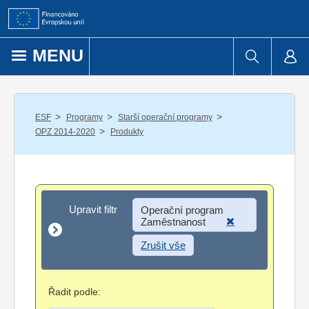
Přejít k obsahu
MENU
/
/
/
ESF
Programy
Starší operační programy
/
OPZ 2014-2020
Produkty
Upravit filtr
Upravit filtr
Operační program
Zaměstnanost
Zrušit vše
Řadit podle: