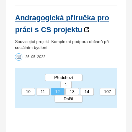
Andragogická příručka pro
práci s CS projektu
Související projekt: Komplexní podpora občanů při
sociálním bydlení
25. 05. 2022
Předchozí
1
...
10
11
12
13
14
...
107
Další
STRÁNKA 12 107