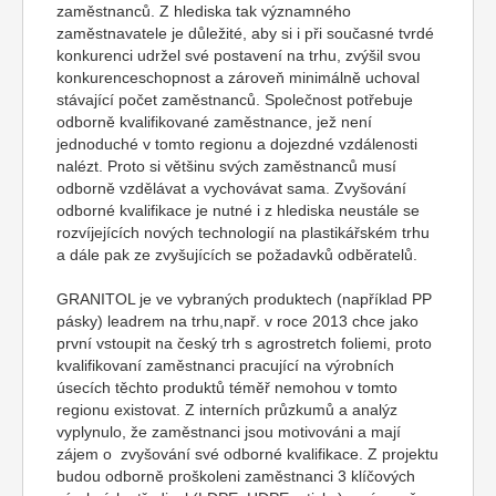
zaměstnanců. Z hlediska tak významného
zaměstnavatele je důležité, aby si i při současné tvrdé
konkurenci udržel své postavení na trhu, zvýšil svou
konkurenceschopnost a zároveň minimálně uchoval
stávající počet zaměstnanců. Společnost potřebuje
odborně kvalifikované zaměstnance, jež není
jednoduché v tomto regionu a dojezdné vzdálenosti
nalézt. Proto si většinu svých zaměstnanců musí
odborně vzdělávat a vychovávat sama. Zvyšování
odborné kvalifikace je nutné i z hlediska neustále se
rozvíjejících nových technologií na plastikářském trhu
a dále pak ze zvyšujících se požadavků odběratelů.
GRANITOL je ve vybraných produktech (například PP
pásky) leadrem na trhu,např. v roce 2013 chce jako
první vstoupit na český trh s agrostretch foliemi, proto
kvalifikovaní zaměstnanci pracující na výrobních
úsecích těchto produktů téměř nemohou v tomto
regionu existovat. Z interních průzkumů a analýz
vyplynulo, že zaměstnanci jsou motivováni a mají
zájem o zvyšování své odborné kvalifikace. Z projektu
budou odborně proškoleni zaměstnanci 3 klíčových