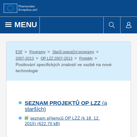
Přejít k obsahu
MENU
/
/
/
ESF
Programy
Starší operační programy
/
/
/
2007-2013
OP LZZ 2007-2013
Projekty
Posilování specifických znalostí ve vazbě na nové
technologie
SEZNAM PROJEKTŮ OP LZZ
(a
starších)
seznam příjemců OP LZZ (k 18. 12.
2015)