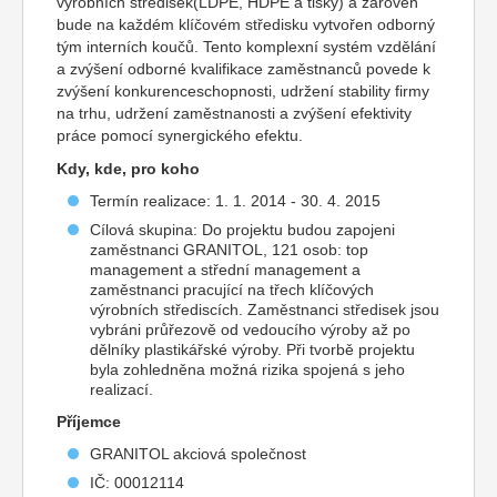
výrobních středisek(LDPE, HDPE a tisky) a zároveň
bude na každém klíčovém středisku vytvořen odborný
tým interních koučů. Tento komplexní systém vzdělání
a zvýšení odborné kvalifikace zaměstnanců povede k
zvýšení konkurenceschopnosti, udržení stability firmy
na trhu, udržení zaměstnanosti a zvýšení efektivity
práce pomocí synergického efektu.
Kdy, kde, pro koho
Termín realizace: 1. 1. 2014 - 30. 4. 2015
Cílová skupina: Do projektu budou zapojeni
zaměstnanci GRANITOL, 121 osob: top
management a střední management a
zaměstnanci pracující na třech klíčových
výrobních střediscích. Zaměstnanci středisek jsou
vybráni průřezově od vedoucího výroby až po
dělníky plastikářské výroby. Při tvorbě projektu
byla zohledněna možná rizika spojená s jeho
realizací.
Příjemce
GRANITOL akciová společnost
IČ: 00012114