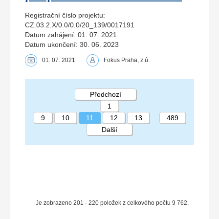
Registrační číslo projektu:
CZ.03.2.X/0.0/0.0/20_139/0017191
Datum zahájení: 01. 07. 2021
Datum ukončení: 30. 06. 2023
01. 07. 2021
Fokus Praha, z.ú.
Předchozí
1
...
9
10
11
12
13
...
489
Další
STRÁNKA 11 489
Je zobrazeno 201 - 220 položek z celkového počtu 9 762.