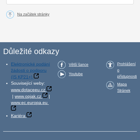
Na začátek stránky
Důležité odkazy
Elektronické podání
Prohlášení
Větší šance
žádosti o podporu
o
Youtube
(IS KP21+)
přístupnosti
Související weby:
Mapa
www.dotaceeu.cz
Stránek
|
www.opjak.cz
|
www.ec.europa.eu
Kariéra