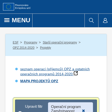
Přejít k obsahu
MENU
/
/
/
ESF
Programy
Starší operační programy
/
OPZ 2014-2020
Projekty
seznam operací (příjemců) OPZ a ostatních
operačních programů 2014-2020
MAPA PROJEKTŮ OPZ
Upravit filtr
Upravit filtr
Operační program
Zaměstnanost