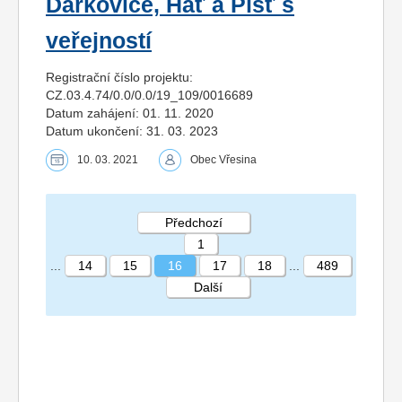
Darkovice, Hať a Píšť s
veřejností
Registrační číslo projektu:
CZ.03.4.74/0.0/0.0/19_109/0016689
Datum zahájení: 01. 11. 2020
Datum ukončení: 31. 03. 2023
10. 03. 2021
Obec Vřesina
Předchozí
1
...
14
15
16
17
18
...
489
Další
STRÁNKA 16 489