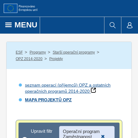
Přejít k obsahu
MENU
/
/
/
ESF
Programy
Starší operační programy
/
OPZ 2014-2020
Projekty
seznam operací (příjemců) OPZ a ostatních
operačních programů 2014-2020
MAPA PROJEKTŮ OPZ
Upravit filtr
Upravit filtr
Operační program
Zaměstnanost