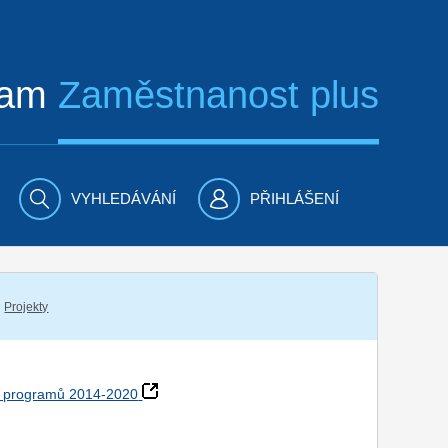
ram
Zaměstnanost plus
VYHLEDÁVÁNÍ
PŘIHLÁŠENÍ
Projekty
h programů 2014-2020