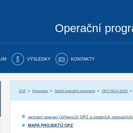
Operační prog
UM
VÝSLEDKY
KONTAKTY
/
/
/
/
ESF
Programy
Starší operační programy
OPZ 2014-2020
seznam operací (příjemců) OPZ a ostatních operačníc
MAPA PROJEKTŮ OPZ