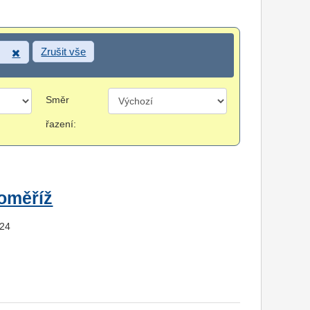
Zrušit vše
Směr
řazení:
roměříž
324