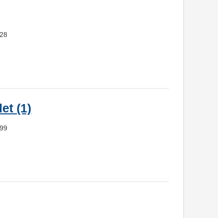
328
et (1)
399