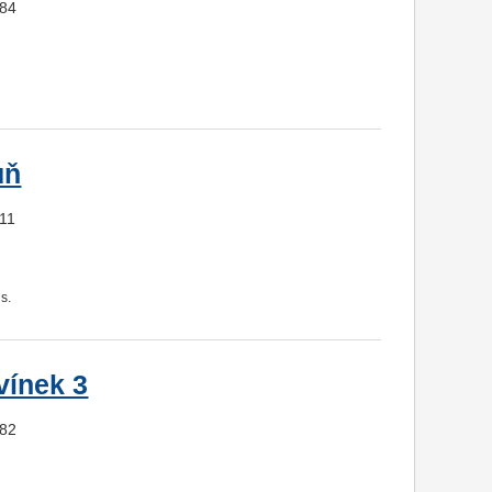
384
ůň
411
s.
vínek 3
382