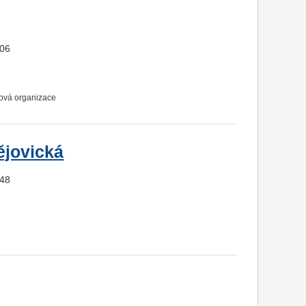
406
ková organizace
ějovická
348