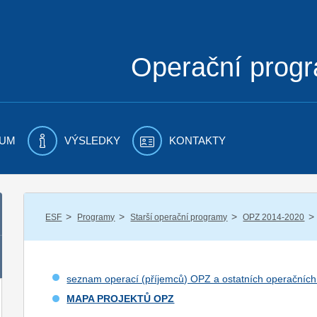
Operační prog
UM
VÝSLEDKY
KONTAKTY
/
/
/
/
ESF
Programy
Starší operační programy
OPZ 2014-2020
seznam operací (příjemců) OPZ a ostatních operačníc
MAPA PROJEKTŮ OPZ