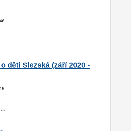
646
o děti Slezská (září 2020 -
915
z.s.