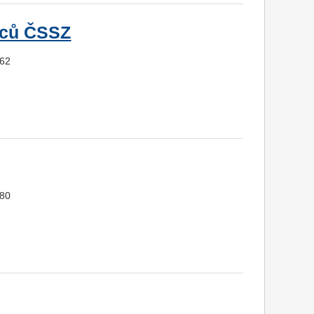
nců ČSSZ
162
980