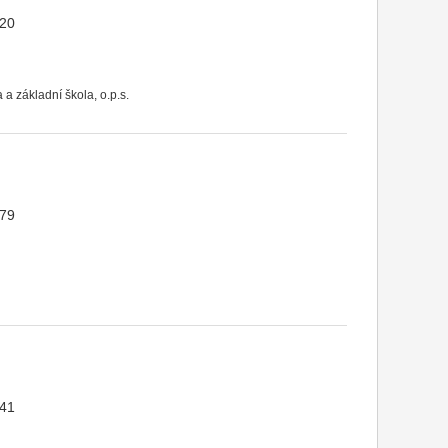
620
 a základní škola, o.p.s.
579
541