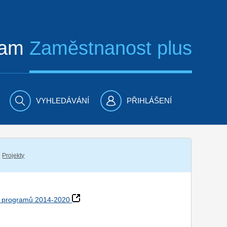
ram
Zaměstnanost plus
VYHLEDÁVÁNÍ
PŘIHLÁŠENÍ
Projekty
h programů 2014-2020