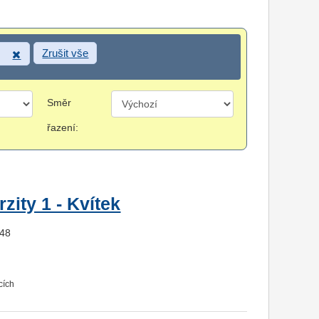
Zrušit vše
Směr
řazení:
zity 1 - Kvítek
648
cích