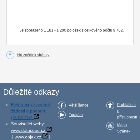
Je zobrazeno 1 181 - 1 200 položek z celkového počtu 9 762.
Na začátek stránky
Důležité odkazy
Elektronické podání
Prohlášení
Větší šance
žádosti o podporu
o
Youtube
(IS KP21+)
přístupnosti
Související weby:
Mapa
www.dotaceeu.cz
Stránek
|
www.opjak.cz
|