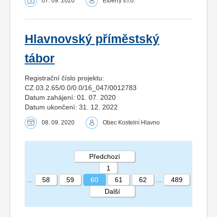
07. 09. 2020
Elberry s.r.o.
Hlavnovský příměstský
tábor
Registrační číslo projektu:
CZ.03.2.65/0.0/0.0/16_047/0012783
Datum zahájení: 01. 07. 2020
Datum ukončení: 31. 12. 2022
08. 09. 2020
Obec Kostelní Hlavno
Předchozí
1
...
58
59
60
61
62
...
489
Další
STRÁNKA 60 489