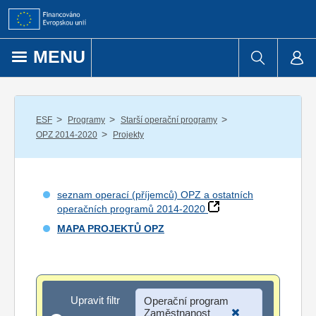
Přejít k obsahu
MENU
/
/
/
ESF
Programy
Starší operační programy
/
OPZ 2014-2020
Projekty
seznam operací (příjemců) OPZ a ostatních
operačních programů 2014-2020
MAPA PROJEKTŮ OPZ
Upravit filtr
Upravit filtr
Operační program
Zaměstnanost