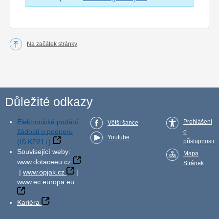
Na začátek stránky
Důležité odkazy
Elektronické podání
Prohlášení
Větší šance
žádosti o podporu
o
Youtube
(IS KP21+)
přístupnosti
Související weby:
Mapa
www.dotaceeu.cz
Stránek
|
www.opjak.cz
|
www.ec.europa.eu
Kariéra