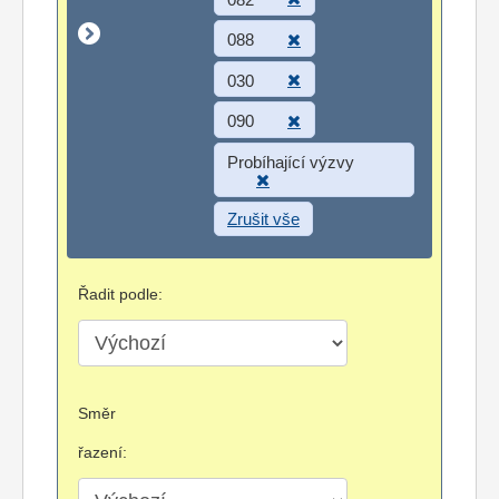
088
030
090
Probíhající výzvy
Zrušit vše
Řadit podle:
Směr
řazení: