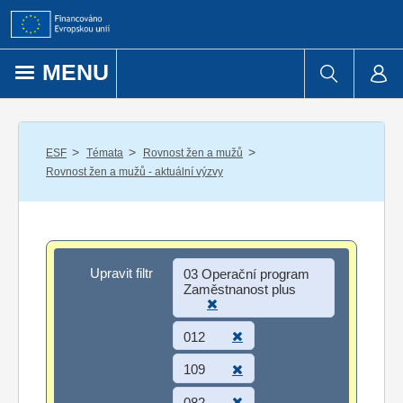
Přejít k obsahu
MENU
/
/
/
ESF
Témata
Rovnost žen a mužů
Rovnost žen a mužů - aktuální výzvy
Upravit filtr
Upravit filtr
03 Operační program
Zaměstnanost plus
012
109
082