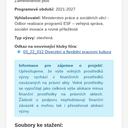
Zaměstnanost plus
Programové období:
2021-2027
Vyhlašovatel:
Ministerstvo práce a sociálních věcí -
Odbor realizace programů ESF – veřejná správa,
sociální inovace a rovné příležitosti
Typ výzvy:
otevřená
Odkaz na související kluby fóra:
03_22_012 Diverzitní a flexibilní pracovní kultura
Informace pro zájemce o projekt:
Upřesňujeme, že výše volných prostředků
výzvy vychází z finančních prostředků
navázaných na právní akty. Volné prostředky
se vypočítají jako celková výše alokace minus
finanční prostředky na právních aktech.
Žádosti o podporu nepředstavují finanční
závazek a mohou tak i přesahovat alokaci
výzvy.
Soubory ke stažení: