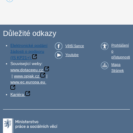
Důležité odkazy
Elektronické podání
Prohlášení
Větší šance
žádosti o podporu
o
Youtube
(IS KP21+)
přístupnosti
Související weby:
Mapa
www.dotaceeu.cz
Stránek
|
www.opjak.cz
|
www.ec.europa.eu
Kariéra