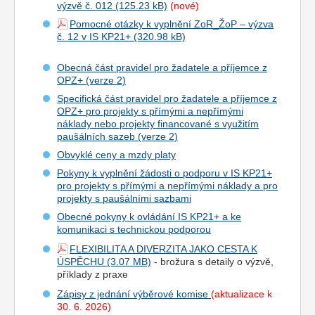
výzvě č. 012
(nové)
Pomocné otázky k vyplnění ZoR_ŽoP – výzva
č. 12 v IS KP21+
Obecná část pravidel pro žadatele a příjemce z
OPZ+ (verze 2)
Specifická část pravidel pro žadatele a příjemce z
OPZ+ pro projekty s přímými a nepřímými
náklady nebo projekty financované s využitím
paušálních sazeb (verze 2)
Obvyklé ceny a mzdy platy
Pokyny k vyplnění žádosti o podporu v IS KP21+
pro projekty s přímými a nepřímými náklady a pro
projekty s paušálními sazbami
Obecné pokyny k ovládání IS KP21+ a ke
komunikaci s technickou podporou
FLEXIBILITA A DIVERZITA JAKO CESTA K
ÚSPĚCHU
- brožura s detaily o výzvě,
příklady z praxe
Zápisy z jednání výběrové komise
(aktualizace k
30. 6. 2026)