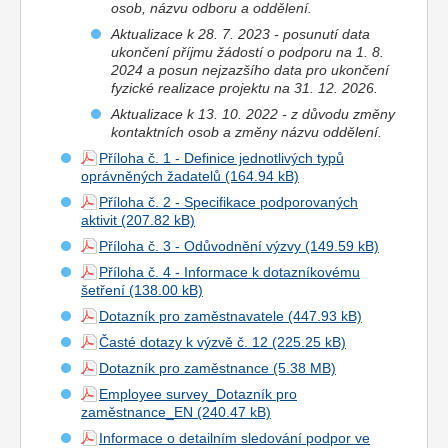
osob, názvu odboru a oddělení.
Aktualizace k 28. 7. 2023 - posunutí data
ukončení příjmu žádostí o podporu na 1. 8.
2024 a posun nejzazšího data pro ukončení
fyzické realizace projektu na 31. 12. 2026.
Aktualizace k 13. 10. 2022 - z důvodu změny
kontaktních osob a změny názvu oddělení.
Příloha č. 1 - Definice jednotlivých typů
oprávněných žadatelů
Příloha č. 2 - Specifikace podporovaných
aktivit
Příloha č. 3 - Odůvodnění výzvy
Příloha č. 4 - Informace k dotazníkovému
šetření
Dotazník pro zaměstnavatele
Časté dotazy k výzvě č. 12
Dotazník pro zaměstnance
Employee survey_Dotazník pro
zaměstnance_EN
Informace o detailním sledování podpor ve