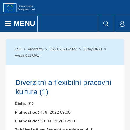
Přejít k obsahu
MENU
/
/
/
/
ESF
Programy
OPZ+ 2021-2027
Výzvy OPZ+
Výzva 012 OPZ+
Diverzitní a flexibilní pracovní
kultura (1)
Číslo:
012
Platnost od:
4. 8. 2022 09:00
Platnost do:
30. 11. 2026 12:00
Zahájení příjmu žádostí o podporu:
4. 8.