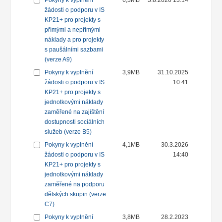
Pokyny k vyplnění
6,3MB
3.8.2026 13:14
žádosti o podporu v IS
KP21+ pro projekty s
přímými a nepřímými
náklady a pro projekty
s paušálními sazbami
(verze A9)
Pokyny k vyplnění
3,9MB
31.10.2025
žádosti o podporu v IS
10:41
KP21+ pro projekty s
jednotkovými náklady
zaměřené na zajištění
dostupnosti sociálních
služeb (verze B5)
Pokyny k vyplnění
4,1MB
30.3.2026
žádosti o podporu v IS
14:40
KP21+ pro projekty s
jednotkovými náklady
zaměřené na podporu
dětských skupin (verze
C7)
Pokyny k vyplnění
3,8MB
28.2.2023