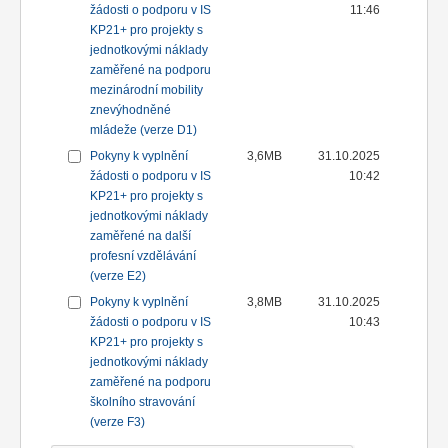
žádosti o podporu v IS
11:46
KP21+ pro projekty s
jednotkovými náklady
zaměřené na podporu
mezinárodní mobility
znevýhodněné
mládeže (verze D1)
Pokyny k vyplnění
3,6MB
31.10.2025
žádosti o podporu v IS
10:42
KP21+ pro projekty s
jednotkovými náklady
zaměřené na další
profesní vzdělávání
(verze E2)
Pokyny k vyplnění
3,8MB
31.10.2025
žádosti o podporu v IS
10:43
KP21+ pro projekty s
jednotkovými náklady
zaměřené na podporu
školního stravování
(verze F3)