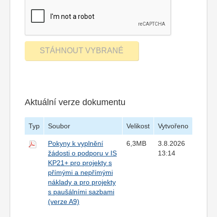
Aktuální verze dokumentu
Typ
Soubor
Velikost
Vytvořeno
Pokyny k vyplnění
6,3MB
3.8.2026
žádosti o podporu v IS
13:14
KP21+ pro projekty s
přímými a nepřímými
náklady a pro projekty
s paušálními sazbami
(verze A9)