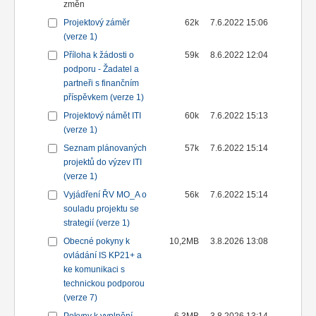
změn
Projektový záměr
62k
7.6.2022 15:06
(verze 1)
Příloha k žádosti o
59k
8.6.2022 12:04
podporu - Žadatel a
partneři s finančním
příspěvkem (verze 1)
Projektový námět ITI
60k
7.6.2022 15:13
(verze 1)
Seznam plánovaných
57k
7.6.2022 15:14
projektů do výzev ITI
(verze 1)
Vyjádření ŘV MO_A o
56k
7.6.2022 15:14
souladu projektu se
strategií (verze 1)
Obecné pokyny k
10,2MB
3.8.2026 13:08
ovládání IS KP21+ a
ke komunikaci s
technickou podporou
(verze 7)