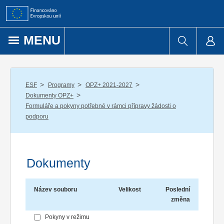
Přejít k obsahu
MENU
/
/
/
ESF
Programy
OPZ+ 2021-2027
/
Dokumenty OPZ+
Formuláře a pokyny potřebné v rámci přípravy žádosti o
podporu
Dokumenty
Název souboru
Velikost
Poslední
změna
Pokyny v režimu