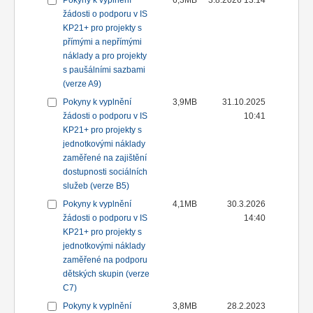
Pokyny k vyplnění
6,3MB
3.8.2026 13:14
žádosti o podporu v IS
KP21+ pro projekty s
přímými a nepřímými
náklady a pro projekty
s paušálními sazbami
(verze A9)
Pokyny k vyplnění
3,9MB
31.10.2025
žádosti o podporu v IS
10:41
KP21+ pro projekty s
jednotkovými náklady
zaměřené na zajištění
dostupnosti sociálních
služeb (verze B5)
Pokyny k vyplnění
4,1MB
30.3.2026
žádosti o podporu v IS
14:40
KP21+ pro projekty s
jednotkovými náklady
zaměřené na podporu
dětských skupin (verze
C7)
Pokyny k vyplnění
3,8MB
28.2.2023