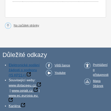
Na začátek stránky
Důležité odkazy
Elektronické podání
Prohlášení
Větší šance
žádosti o podporu
o
Youtube
(IS KP21+)
přístupnosti
Související weby:
Mapa
www.dotaceeu.cz
Stránek
|
www.opjak.cz
|
www.ec.europa.eu
Kariéra