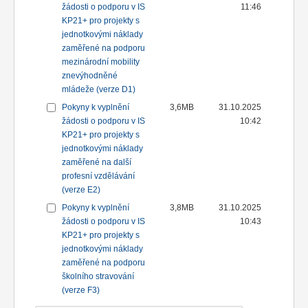
žádosti o podporu v IS
11:46
KP21+ pro projekty s
jednotkovými náklady
zaměřené na podporu
mezinárodní mobility
znevýhodněné
mládeže (verze D1)
Pokyny k vyplnění
3,6MB
31.10.2025
žádosti o podporu v IS
10:42
KP21+ pro projekty s
jednotkovými náklady
zaměřené na další
profesní vzdělávání
(verze E2)
Pokyny k vyplnění
3,8MB
31.10.2025
žádosti o podporu v IS
10:43
KP21+ pro projekty s
jednotkovými náklady
zaměřené na podporu
školního stravování
(verze F3)