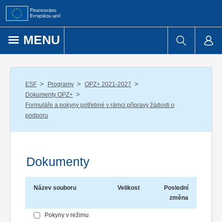
Přejít k obsahu
MENU
/
/
/
ESF
Programy
OPZ+ 2021-2027
/
Dokumenty OPZ+
Formuláře a pokyny potřebné v rámci přípravy žádosti o
podporu
Dokumenty
Název souboru
Velikost
Poslední
změna
Pokyny v režimu