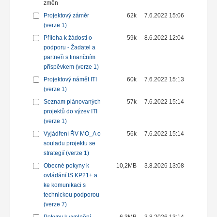
změn
Projektový záměr
62k
7.6.2022 15:06
(verze 1)
Příloha k žádosti o
59k
8.6.2022 12:04
podporu - Žadatel a
partneři s finančním
příspěvkem (verze 1)
Projektový námět ITI
60k
7.6.2022 15:13
(verze 1)
Seznam plánovaných
57k
7.6.2022 15:14
projektů do výzev ITI
(verze 1)
Vyjádření ŘV MO_A o
56k
7.6.2022 15:14
souladu projektu se
strategií (verze 1)
Obecné pokyny k
10,2MB
3.8.2026 13:08
ovládání IS KP21+ a
ke komunikaci s
technickou podporou
(verze 7)