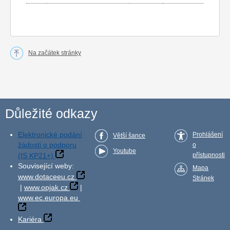
Na začátek stránky
Důležité odkazy
Elektronické podání
Prohlášení
Větší šance
žádosti o podporu
o
Youtube
(IS KP21+)
přístupnosti
Související weby:
Mapa
www.dotaceeu.cz
Stránek
|
www.opjak.cz
|
www.ec.europa.eu
Kariéra