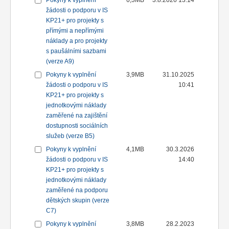
Pokyny k vyplnění
6,3MB
3.8.2026 13:14
žádosti o podporu v IS
KP21+ pro projekty s
přímými a nepřímými
náklady a pro projekty
s paušálními sazbami
(verze A9)
Pokyny k vyplnění
3,9MB
31.10.2025
žádosti o podporu v IS
10:41
KP21+ pro projekty s
jednotkovými náklady
zaměřené na zajištění
dostupnosti sociálních
služeb (verze B5)
Pokyny k vyplnění
4,1MB
30.3.2026
žádosti o podporu v IS
14:40
KP21+ pro projekty s
jednotkovými náklady
zaměřené na podporu
dětských skupin (verze
C7)
Pokyny k vyplnění
3,8MB
28.2.2023