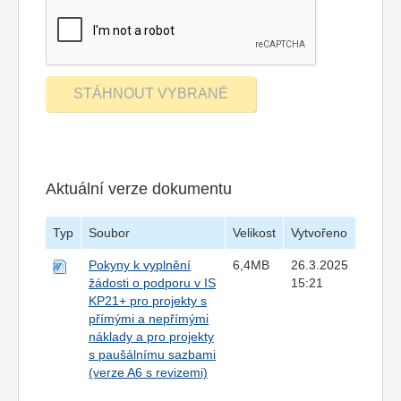
Aktuální verze dokumentu
Typ
Soubor
Velikost
Vytvořeno
Pokyny k vyplnění
6,4MB
26.3.2025
žádosti o podporu v IS
15:21
KP21+ pro projekty s
přímými a nepřímými
náklady a pro projekty
s paušálnímu sazbami
(verze A6 s revizemi)