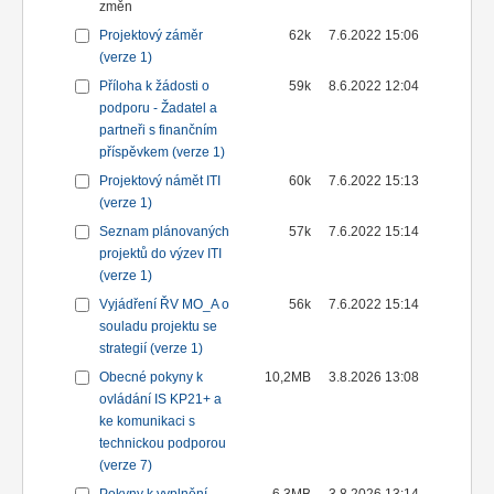
změn
Projektový záměr
62k
7.6.2022 15:06
(verze 1)
Příloha k žádosti o
59k
8.6.2022 12:04
podporu - Žadatel a
partneři s finančním
příspěvkem (verze 1)
Projektový námět ITI
60k
7.6.2022 15:13
(verze 1)
Seznam plánovaných
57k
7.6.2022 15:14
projektů do výzev ITI
(verze 1)
Vyjádření ŘV MO_A o
56k
7.6.2022 15:14
souladu projektu se
strategií (verze 1)
Obecné pokyny k
10,2MB
3.8.2026 13:08
ovládání IS KP21+ a
ke komunikaci s
technickou podporou
(verze 7)