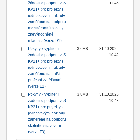
žádosti o podporu v IS
11:46
KP21+ pro projekty s
jednotkovými náklady
zaměřené na podporu
mezinárodní mobility
znevýhodněné
mládeže (verze D1)
Pokyny k vyplnění
3,6MB
31.10.2025
žádosti o podporu v IS
10:42
KP21+ pro projekty s
jednotkovými náklady
zaměřené na další
profesní vzdělávání
(verze E2)
Pokyny k vyplnění
3,8MB
31.10.2025
žádosti o podporu v IS
10:43
KP21+ pro projekty s
jednotkovými náklady
zaměřené na podporu
školního stravování
(verze F3)