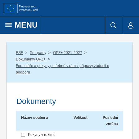
Přejít k obsahu
MENU
/
/
/
ESF
Programy
OPZ+ 2021-2027
/
Dokumenty OPZ+
Formuláře a pokyny potřebné v rámci přípravy žádosti o
podporu
Dokumenty
Název souboru
Velikost
Poslední
změna
Pokyny v režimu