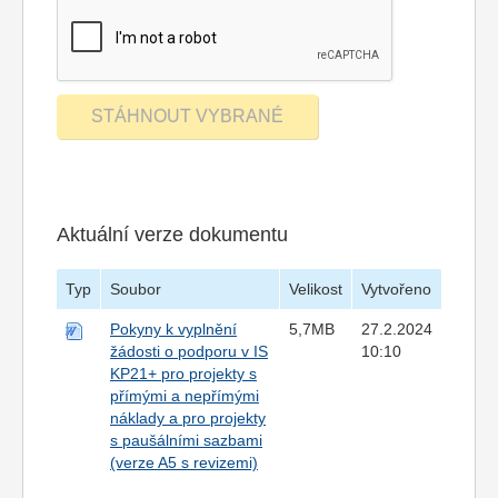
Aktuální verze dokumentu
Typ
Soubor
Velikost
Vytvořeno
Pokyny k vyplnění
5,7MB
27.2.2024
žádosti o podporu v IS
10:10
KP21+ pro projekty s
přímými a nepřímými
náklady a pro projekty
s paušálními sazbami
(verze A5 s revizemi)