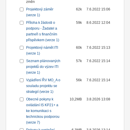
změn
Projektový záměr
62k
7.6.2022 15:06
(verze 1)
Příloha k žádosti o
59k
8.6.2022 12:04
podporu - Žadatel a
partneři s finančním
příspěvkem (verze 1)
Projektový námět ITI
60k
7.6.2022 15:13
(verze 1)
Seznam plánovaných
57k
7.6.2022 15:14
projektů do výzev ITI
(verze 1)
Vyjádření ŘV MO_A o
56k
7.6.2022 15:14
souladu projektu se
strategií (verze 1)
Obecné pokyny k
10,2MB
3.8.2026 13:08
ovládání IS KP21+ a
ke komunikaci s
technickou podporou
(verze 7)