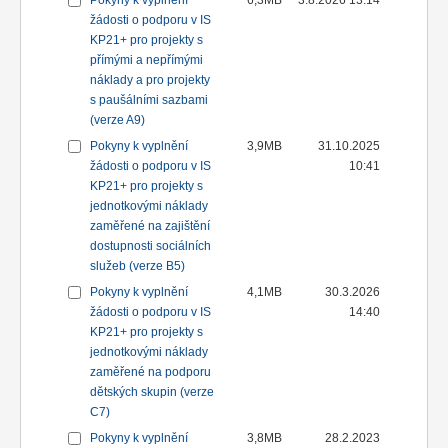
Pokyny k vyplnění
6,3MB
3.8.2026 13:14
žádosti o podporu v IS
KP21+ pro projekty s
přímými a nepřímými
náklady a pro projekty
s paušálními sazbami
(verze A9)
Pokyny k vyplnění
3,9MB
31.10.2025
žádosti o podporu v IS
10:41
KP21+ pro projekty s
jednotkovými náklady
zaměřené na zajištění
dostupnosti sociálních
služeb (verze B5)
Pokyny k vyplnění
4,1MB
30.3.2026
žádosti o podporu v IS
14:40
KP21+ pro projekty s
jednotkovými náklady
zaměřené na podporu
dětských skupin (verze
C7)
Pokyny k vyplnění
3,8MB
28.2.2023