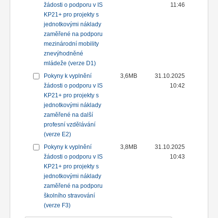
žádosti o podporu v IS
11:46
KP21+ pro projekty s
jednotkovými náklady
zaměřené na podporu
mezinárodní mobility
znevýhodněné
mládeže (verze D1)
Pokyny k vyplnění
3,6MB
31.10.2025
žádosti o podporu v IS
10:42
KP21+ pro projekty s
jednotkovými náklady
zaměřené na další
profesní vzdělávání
(verze E2)
Pokyny k vyplnění
3,8MB
31.10.2025
žádosti o podporu v IS
10:43
KP21+ pro projekty s
jednotkovými náklady
zaměřené na podporu
školního stravování
(verze F3)