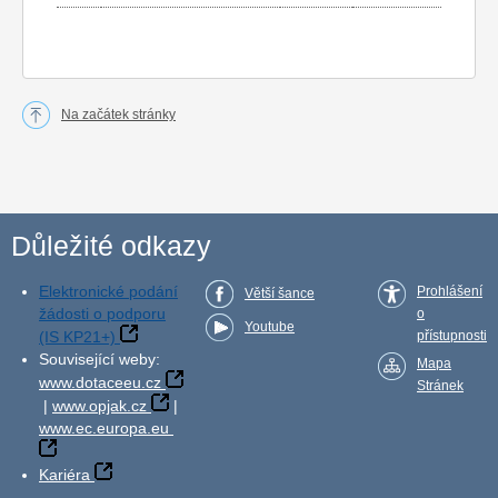
Na začátek stránky
Důležité odkazy
Elektronické podání
Prohlášení
Větší šance
žádosti o podporu
o
Youtube
(IS KP21+)
přístupnosti
Související weby:
Mapa
www.dotaceeu.cz
Stránek
|
www.opjak.cz
|
www.ec.europa.eu
Kariéra