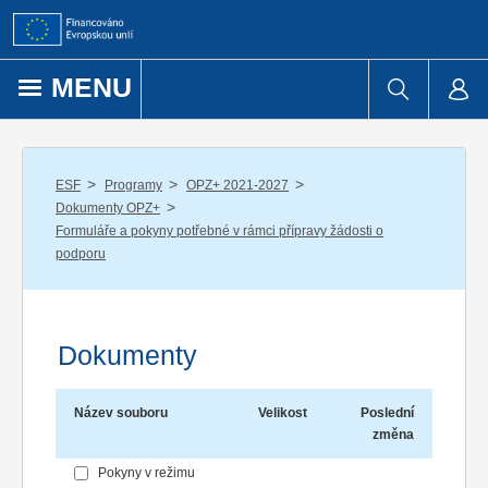
Přejít k obsahu
MENU
/
/
/
ESF
Programy
OPZ+ 2021-2027
/
Dokumenty OPZ+
Formuláře a pokyny potřebné v rámci přípravy žádosti o
podporu
Dokumenty
Název souboru
Velikost
Poslední
změna
Pokyny v režimu