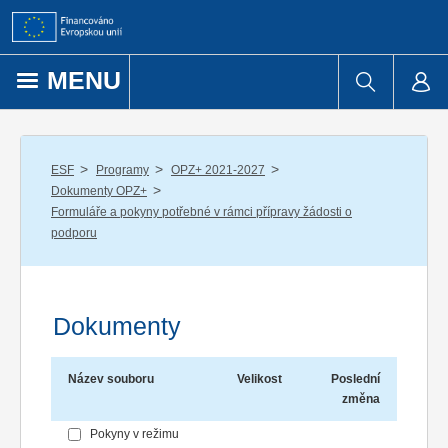
Přejít k obsahu
MENU
/
/
/
ESF
Programy
OPZ+ 2021-2027
/
Dokumenty OPZ+
Formuláře a pokyny potřebné v rámci přípravy žádosti o
podporu
Dokumenty
Název souboru
Velikost
Poslední
změna
Pokyny v režimu