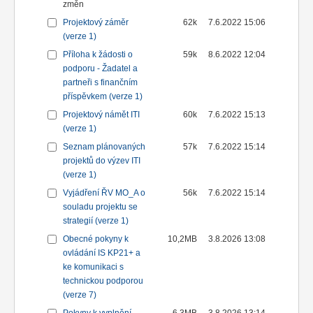
změn
Projektový záměr
62k
7.6.2022 15:06
(verze 1)
Příloha k žádosti o
59k
8.6.2022 12:04
podporu - Žadatel a
partneři s finančním
příspěvkem (verze 1)
Projektový námět ITI
60k
7.6.2022 15:13
(verze 1)
Seznam plánovaných
57k
7.6.2022 15:14
projektů do výzev ITI
(verze 1)
Vyjádření ŘV MO_A o
56k
7.6.2022 15:14
souladu projektu se
strategií (verze 1)
Obecné pokyny k
10,2MB
3.8.2026 13:08
ovládání IS KP21+ a
ke komunikaci s
technickou podporou
(verze 7)