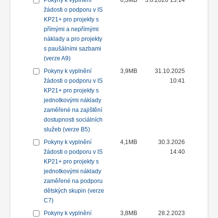
Pokyny k vyplnění
6,3MB
3.8.2026 13:14
žádosti o podporu v IS
KP21+ pro projekty s
přímými a nepřímými
náklady a pro projekty
s paušálními sazbami
(verze A9)
Pokyny k vyplnění
3,9MB
31.10.2025
žádosti o podporu v IS
10:41
KP21+ pro projekty s
jednotkovými náklady
zaměřené na zajištění
dostupnosti sociálních
služeb (verze B5)
Pokyny k vyplnění
4,1MB
30.3.2026
žádosti o podporu v IS
14:40
KP21+ pro projekty s
jednotkovými náklady
zaměřené na podporu
dětských skupin (verze
C7)
Pokyny k vyplnění
3,8MB
28.2.2023