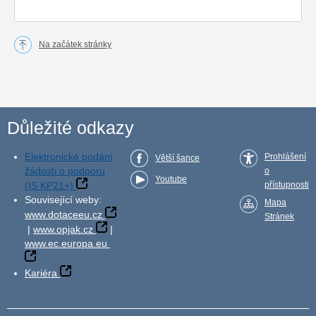
Na začátek stránky
Důležité odkazy
Elektronické podání
Prohlášení
Větší šance
žádosti o podporu
o
Youtube
(IS KP21+)
přístupnosti
Související weby:
Mapa
www.dotaceeu.cz
Stránek
|
www.opjak.cz
|
www.ec.europa.eu
Kariéra