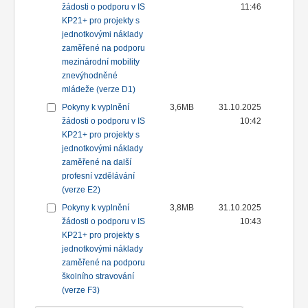
žádosti o podporu v IS
11:46
KP21+ pro projekty s
jednotkovými náklady
zaměřené na podporu
mezinárodní mobility
znevýhodněné
mládeže (verze D1)
Pokyny k vyplnění
3,6MB
31.10.2025
žádosti o podporu v IS
10:42
KP21+ pro projekty s
jednotkovými náklady
zaměřené na další
profesní vzdělávání
(verze E2)
Pokyny k vyplnění
3,8MB
31.10.2025
žádosti o podporu v IS
10:43
KP21+ pro projekty s
jednotkovými náklady
zaměřené na podporu
školního stravování
(verze F3)